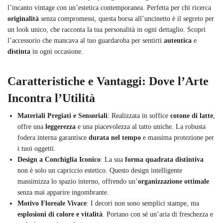
l’incanto vintage con un’estetica contemporanea. Perfetta per chi ricerca
originalità
senza compromessi, questa borsa all’uncinetto è il segreto per
un look unico, che racconta la tua personalità in ogni dettaglio. Scopri
l’accessorio che mancava al tuo guardaroba per sentirti
autentica
e
distinta
in ogni occasione.
Caratteristiche e Vantaggi: Dove l’Arte
Incontra l’Utilità
Materiali Pregiati e Sensoriali
: Realizzata in soffice
cotone di latte
,
offre una
leggerezza
e una piacevolezza al tatto uniche. La robusta
fodera interna garantisce
durata nel tempo
e massima protezione per
i tuoi oggetti.
Design a Conchiglia Iconico
: La sua
forma quadrata distintiva
non è solo un capriccio estetico. Questo design intelligente
massimizza lo spazio interno, offrendo un’
organizzazione ottimale
senza mai apparire ingombrante.
Motivo Floreale Vivace
: I decori non sono semplici stampe, ma
esplosioni di colore e vitalità
. Portano con sé un’aria di freschezza e