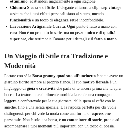
ottimismo
, adattandosi magicamente a ogni stagione.
Chiusura Sicura e di Stile
: L’elegante chiusura a clip
hasp vintage
assicura che i tuoi effetti personali siano al sicuro, unendo
funzionalità
e un tocco di
eleganza retrò
inconfondibile.
Lavorazione Artigianale Curata
: Ogni punto è fatto a mano con
cura. Non è un prodotto in serie, ma un pezzo
unico
e di
qualità
superiore
, che testimonia l’amore per i dettagli e il
fatto a mano
.
Un Viaggio di Stile tra Tradizione e
Modernità
Portare con sé la
Borsa granny quadrata all’uncinetto
è come avere un
giardino fiorito sempre al proprio fianco. Il suo
motivo floreale
è un
linguaggio di
gioia
e
creatività
che parla di te ancora prima che tu apra
bocca. La texture incredibilmente morbida la rende una compagna
leggera
e confortevole per le tue giornate, dalla spesa al caffè con le
amiche, fino a una serata speciale. È la risposta perfetta per chi vuole
distinguersi, per chi vede la moda come una forma di
espressione
personale
. Non è solo una borsa, è un
contenitore di storie
, pronta ad
accompagnare i tuoi momenti più importanti con un tocco di poesia.