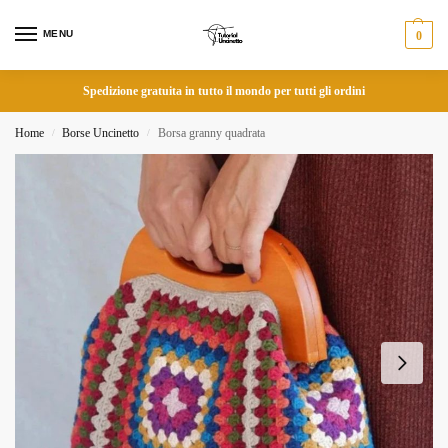
MENU
0
Spedizione gratuita in tutto il mondo per tutti gli ordini
Home
Borse Uncinetto
Borsa granny quadrata
/
/