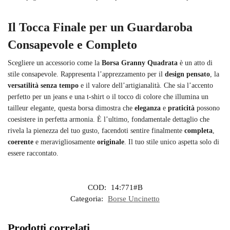
Il Tocca Finale per un Guardaroba
Consapevole e Completo
Scegliere un accessorio come la
Borsa Granny Quadrata
è un atto di
stile consapevole. Rappresenta l’apprezzamento per il
design pensato
, la
versatilità senza tempo
e il valore dell’artigianalità. Che sia l’accento
perfetto per un jeans e una t-shirt o il tocco di colore che illumina un
tailleur elegante, questa borsa dimostra che
eleganza
e
praticità
possono
coesistere in perfetta armonia. È l’ultimo, fondamentale dettaglio che
rivela la pienezza del tuo gusto, facendoti sentire finalmente
completa
,
coerente
e meravigliosamente
originale
. Il tuo stile unico aspetta solo di
essere raccontato.
COD:
14:771#B
Categoria:
Borse Uncinetto
Prodotti correlati