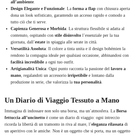
all’ambiente
.
Design Elegante e Funzionale
: La
forma a flap
con chiusura aperta
dona un look sofisticato, garantendo un accesso rapido e comodo a
tutto ciò che ti serve.
Capienza Generosa e Morbida
: La struttura flessibile si adatta al
contenuto, ospitando con
stile disinvolto
l’essenziale per la tua
giornata, dall’
estate
in spiaggia alle serate in città.
Versatilità Assoluta
: Il colore a tinta unita e il design bohémien la
rendono la compagna ideale per qualsiasi occasione, abbinandosi con
facilità incredibile
a ogni tuo outfit.
Artigianalità Unica
: Ogni punto racconta la passione del
lavoro a
mano
, regalandoti un accessorio
irripetibile
e lontano dalla
produzione in serie, che valorizza la
tua personalità
.
Un Diario di Viaggio Tessuto a Mano
Immagina di indossare non solo una borsa, ma un’atmosfera. La
Borsa
fettuccia all’uncinetto
è come un diario di viaggio: ogni intreccio
ricorda la libertà di un tramonto in riva al mare, l’
eleganza rilassata
di
un aperitivo con le amiche. Non è un oggetto che si porta, ma un oggetto