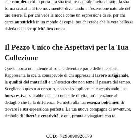
che
completa
chi lo porta. La sua texture naturale invita al tatto, la sua
forma si adatta al tuo movimento, diventando un’estensione naturale del
tuo essere. È per chi vede la moda come un’espressione di sé, per chi
cerca
autenticità
in un mondo di copie, per chi crede che la vera bellezza
risieda nella
semplicità
ben curata.
Il Pezzo Unico che Aspettavi per la Tua
Collezione
Questa borsa non attende altro che diventare parte delle tue storie.
Rappresenta la scelta consapevole di chi apprezza il
lavoro artigianale
,
la
qualità dei materiali
e un’estetica che non teme il passare del tempo.
Scegliendo questo accessorio, non stai semplicemente acquistando una
borsa estiva
, stai abbracciando uno stile di vita, un’attenzione al
dettaglio che fa la differenza. Permetti alla tua
essenza bohémien
di
trovare la sua espressione perfetta. La tua nuova compagna di avventure,
simbolo di
libertà
e
creatività
, è qui, pronta a viaggiare con te.
COD:
7298090926179