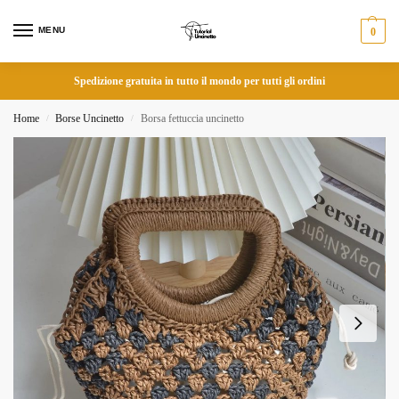
MENU
0
Spedizione gratuita in tutto il mondo per tutti gli ordini
Home
Borse Uncinetto
Borsa fettuccia uncinetto
/
/