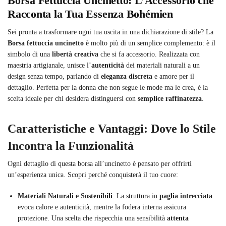
Borsa Fettuccia Uncinetto: L’Accessorio che
Racconta la Tua Essenza Bohémien
Sei pronta a trasformare ogni tua uscita in una dichiarazione di stile? La
Borsa fettuccia uncinetto
è molto più di un semplice complemento: è il
simbolo di una
libertà creativa
che si fa accessorio. Realizzata con
maestria artigianale, unisce l’
autenticità
dei materiali naturali a un
design senza tempo, parlando di
eleganza discreta
e amore per il
dettaglio. Perfetta per la donna che non segue le mode ma le crea, è la
scelta ideale per chi desidera distinguersi con
semplice raffinatezza
.
Caratteristiche e Vantaggi: Dove lo Stile
Incontra la Funzionalità
Ogni dettaglio di questa borsa all’uncinetto è pensato per offrirti
un’esperienza unica. Scopri perché conquisterà il tuo cuore:
Materiali Naturali e Sostenibili
: La struttura in
paglia intrecciata
evoca calore e autenticità, mentre la fodera interna assicura
protezione. Una scelta che rispecchia una sensibilità
attenta