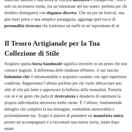
solo un accessorio moda, ma un’estensione del tuo essere, perfetta per chi
desidera distinguersi con
eleganza discreta
. Che sia per un festival, una
gita fuori porta o una semplice passeggiata, aggiunge quel tocco di
personalità ricercata
che trasforma un outfit in un’espressione di sé.
Il Tesoro Artigianale per la Tua
Collezione di Stile
Scegliere questa
borsa handmade
significa investire in un pezzo che non
conosce stagioni. A differenza delle tendenze effimere, il suo fascino
bohemien chic
è intramontabile e acquisirà carattere con ogni esperienza
condivisa. Rappresenta l’alleato perfetto per chi vuole abbracciare uno
stile di vita più lento e apprezzare la bellezza della manualità. Portarla
con sé è un gesto che parla di
ricercatezza
e desiderio di esprimere la
propria individualità attraverso scelte curate. È l’ultimo, fondamentale
dettaglio che completa la tua immagine, rendendola memorabile e
profondamente tua. Scopri il piacere di possedere un
manufatto unico
,
pronto ad accompagnarti e a raccontare una nuova storia, estate dopo
estate.