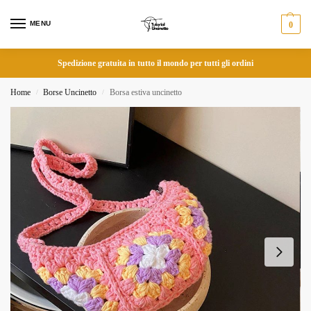
MENU
0
Spedizione gratuita in tutto il mondo per tutti gli ordini
Home
Borse Uncinetto
Borsa estiva uncinetto
/
/