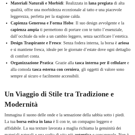
Materiali Naturali e Morbidi
: Realizzata in
lana pregiata
di alta
qualità, offre una morbidezza eccezionale al tatto e una piacevole
leggerezza, perfetta per la stagione calda.
Capienza Generosa e Forma Hobo
: Il suo design avvolgente e la
capienza ampia
ti permettono di portare con te tutto l’essenziale,
dall’occhiale da sole a un cambio leggero, senza sacrificare l’estetica.
Design Traspirante e Fresco
: Senza fodera interna, la borsa è
ariosa
e si mantiene fresca, ideale per le giornate d’estate dove ogni dettaglio
di comfort conta.
Organizzazione Pratica
: Grazie alla
tasca interna per il cellulare
e
alla comoda
tasca esterna con cerniera
, gli oggetti di valore sono
sempre al sicuro e facilmente accessibili.
Un Viaggio di Stile tra Tradizione e
Modernità
Immagina il suono delle onde e la sensazione della sabbia sotto i piedi.
La tua
borsa estiva in lana
è lì con te, un compagno leggero e
affidabile. La sua texture lavorata a maglia richiama la genuinità dei
materiali naturali e una scelta di vita più
autentica
e consapevole. Non è