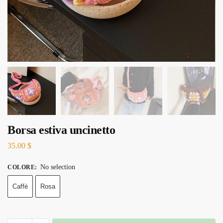
Borsa estiva uncinetto
35.00
$
No selection
COLORE
:
Caffè
Rosa