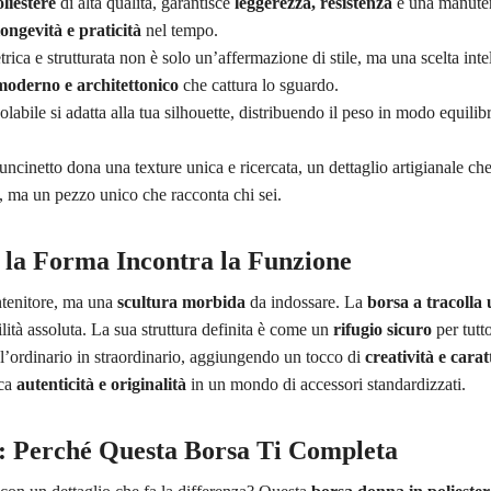
liestere
di alta qualità, garantisce
leggerezza, resistenza
e una manuten
longevità e praticità
nel tempo.
ica e strutturata non è solo un’affermazione di stile, ma una scelta int
moderno e architettonico
che cattura lo sguardo.
golabile si adatta alla tua silhouette, distribuendo il peso in modo equili
a uncinetto dona una texture unica e ricercata, un dettaglio artigianale ch
, ma un pezzo unico che racconta chi sei.
o la Forma Incontra la Funzione
ntenitore, ma una
scultura morbida
da indossare. La
borsa a tracolla 
ilità assoluta. La sua struttura definita è come un
rifugio sicuro
per tutto
a l’ordinario in straordinario, aggiungendo un tocco di
creatività e carat
rca
autenticità e originalità
in un mondo di accessori standardizzati.
k: Perché Questa Borsa Ti Completa