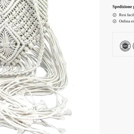
Spedizione g
Resi faci
Ordina en