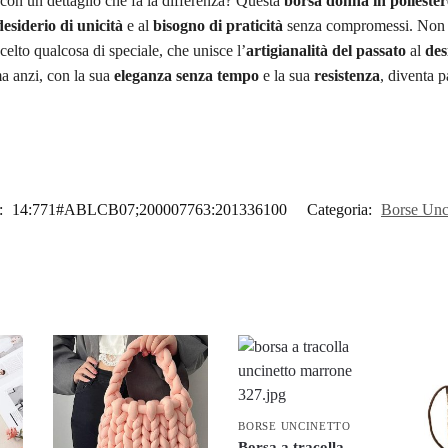
e con un dettaglio che fa la differenza? Questa
borsa donna in poliester
desiderio di unicità
e al
bisogno di praticità
senza compromessi. Non si
scelto qualcosa di speciale, che unisce l’
artigianalità del passato
al
des
a anzi, con la sua
eleganza senza tempo
e la sua
resistenza
, diventa p
:
14:771#ABLCB07;200007763:201336100
Categoria:
Borse Unc
BORSE UNCINETTO
Borsa a tracolla