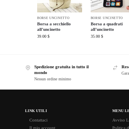
BORSE UNCINETTO
BORSE UNCINETTO
Borsa a secchiello
Borsa a quadrati
all’uncinetto
all’uncinetto
39.00
$
35.00
$
Spedizione gratuita in tutto il
Reso
mondo
Gara
Nessun ordine minimo
LINK UTILI
MENU L
Contattaci
Avviso L
Il mio account
Politica 