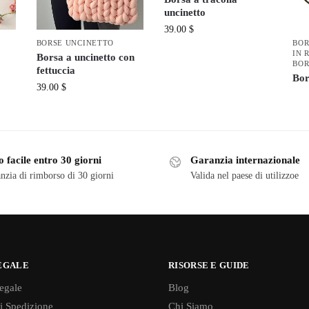
uncinetto
39.00
$
BORSE UNCINETTO
BOR
IN 
Borsa a uncinetto con
BOR
fettuccia
Bor
39.00
$
 facile entro 30 giorni
Garanzia internazionale
nzia di rimborso di 30 giorni
Valida nel paese di utilizzoe
EGALE
RISORSE E GUIDE
egale
Blog
di Spedizione
Chi Siamo