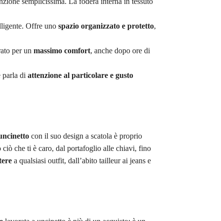
zione semplicissima. La fodera interna in tessuto
elligente. Offre uno
spazio organizzato e protetto
,
brato per un
massimo comfort
, anche dopo ore di
e parla di
attenzione al particolare e gusto
uncinetto
con il suo design a scatola è proprio
 ciò che ti è caro, dal portafoglio alle chiavi, fino
tere
a qualsiasi outfit, dall’abito tailleur ai jeans e