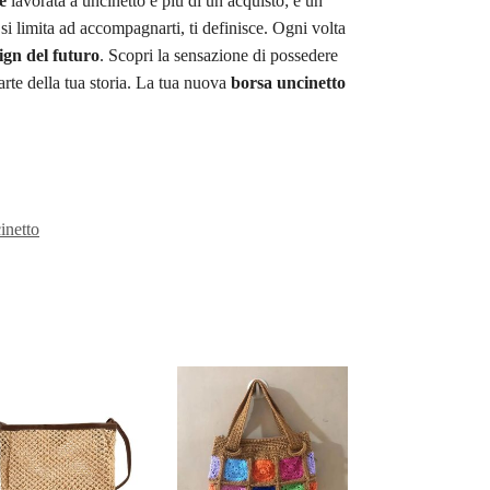
e
lavorata a uncinetto è più di un acquisto; è un
 limita ad accompagnarti, ti definisce. Ogni volta
ign del futuro
. Scopri la sensazione di possedere
arte della tua storia. La tua nuova
borsa uncinetto
inetto