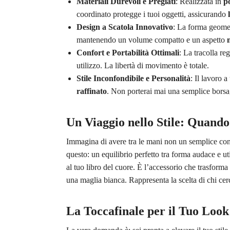
Materiali Durevoli e Pregiati
: Realizzata in
po
coordinato protegge i tuoi oggetti, assicurando
Design a Scatola Innovativo
: La forma geometr
mantenendo un volume compatto e un aspetto
Confort e Portabilità Ottimali
: La tracolla re
utilizzo. La libertà di movimento è totale.
Stile Inconfondibile e Personalità
: Il lavoro 
raffinato
. Non porterai mai una semplice borsa
Un Viaggio nello Stile: Quand
Immagina di avere tra le mani non un semplice co
questo: un equilibrio perfetto tra forma audace e ut
al tuo libro del cuore. È l’accessorio che trasform
una maglia bianca. Rappresenta la scelta di chi ce
La Toccafinale per il Tuo Loo