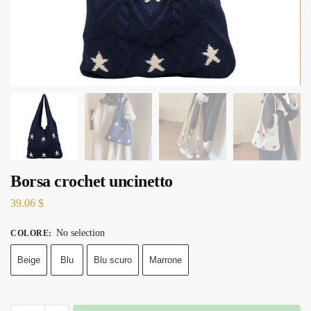
Borsa crochet uncinetto
39.06
$
No selection
COLORE
:
Beige
Blu
Blu scuro
Marrone