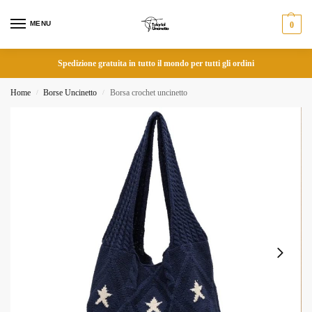
MENU
0
Spedizione gratuita in tutto il mondo per tutti gli ordini
Home
Borse Uncinetto
Borsa crochet uncinetto
/
/