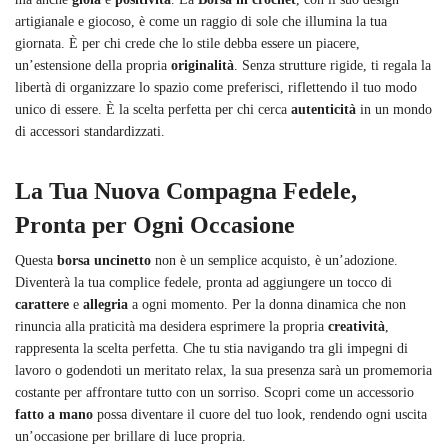
artigianale e giocoso, è come un raggio di sole che illumina la tua
giornata. È per chi crede che lo stile debba essere un piacere,
un’estensione della propria
originalità
. Senza strutture rigide, ti regala la
libertà di organizzare lo spazio come preferisci, riflettendo il tuo modo
unico di essere. È la scelta perfetta per chi cerca
autenticità
in un mondo
di accessori standardizzati.
La Tua Nuova Compagna Fedele,
Pronta per Ogni Occasione
Questa
borsa uncinetto
non è un semplice acquisto, è un’adozione.
Diventerà la tua complice fedele, pronta ad aggiungere un tocco di
carattere
e
allegria
a ogni momento. Per la donna dinamica che non
rinuncia alla praticità ma desidera esprimere la propria
creatività
,
rappresenta la scelta perfetta. Che tu stia navigando tra gli impegni di
lavoro o godendoti un meritato relax, la sua presenza sarà un promemoria
costante per affrontare tutto con un sorriso. Scopri come un accessorio
fatto a mano
possa diventare il cuore del tuo look, rendendo ogni uscita
un’occasione per brillare di luce propria.