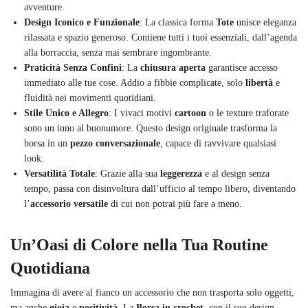
avventure.
Design Iconico e Funzionale
: La classica forma
Tote
unisce eleganza
rilassata e spazio generoso. Contiene tutti i tuoi essenziali, dall’agenda
alla borraccia, senza mai sembrare ingombrante.
Praticità Senza Confini
: La
chiusura aperta
garantisce accesso
immediato alle tue cose. Addio a fibbie complicate, solo
libertà
e
fluidità nei movimenti quotidiani.
Stile Unico e Allegro
: I vivaci motivi
cartoon
o le texture traforate
sono un inno al buonumore. Questo design originale trasforma la
borsa in un
pezzo conversazionale
, capace di ravvivare qualsiasi
look.
Versatilità Totale
: Grazie alla sua
leggerezza
e al design senza
tempo, passa con disinvoltura dall’ufficio al tempo libero, diventando
l’
accessorio versatile
di cui non potrai più fare a meno.
Un’Oasi di Colore nella Tua Routine
Quotidiana
Immagina di avere al fianco un accessorio che non trasporta solo oggetti,
ma anche
gioia
e
positività
. La
Borsa in crochet
, con il suo design