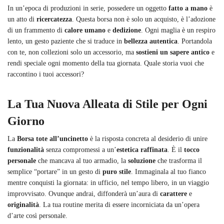
In un’epoca di produzioni in serie, possedere un oggetto
fatto a mano
è
un atto di
ricercatezza
. Questa borsa non è solo un acquisto, è l’adozione
di un frammento di
calore umano
e
dedizione
. Ogni maglia è un respiro
lento, un gesto paziente che si traduce in
bellezza autentica
. Portandola
con te, non collezioni solo un accessorio, ma
sostieni un sapere antico
e
rendi speciale ogni momento della tua giornata. Quale storia vuoi che
raccontino i tuoi accessori?
La Tua Nuova Alleata di Stile per Ogni
Giorno
La
Borsa tote all’uncinetto
è la risposta concreta al desiderio di unire
funzionalità
senza compromessi a un’
estetica raffinata
. È il
tocco
personale
che mancava al tuo armadio, la
soluzione
che trasforma il
semplice “portare” in un gesto di
puro stile
. Immaginala al tuo fianco
mentre conquisti la giornata: in ufficio, nel tempo libero, in un viaggio
improvvisato. Ovunque andrai, diffonderà un’aura di
carattere
e
originalità
. La tua routine merita di essere incorniciata da un’opera
d’arte così personale.