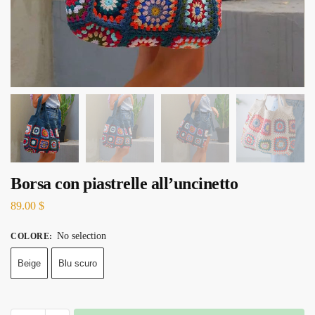
Borsa con piastrelle all’uncinetto
89.00
$
No selection
COLORE
:
Beige
Blu scuro