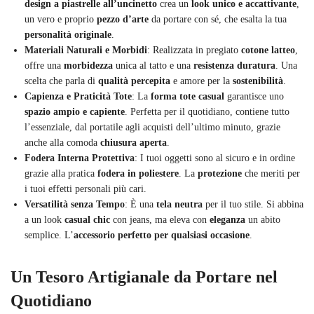
design a piastrelle all’uncinetto
crea un
look unico e accattivante
,
un vero e proprio
pezzo d’arte
da portare con sé, che esalta la tua
personalità originale
.
Materiali Naturali e Morbidi
: Realizzata in pregiato
cotone latteo
,
offre una
morbidezza
unica al tatto e una
resistenza duratura
. Una
scelta che parla di
qualità percepita
e amore per la
sostenibilità
.
Capienza e Praticità Tote
: La
forma tote casual
garantisce uno
spazio ampio e capiente
. Perfetta per il quotidiano, contiene tutto
l’essenziale, dal portatile agli acquisti dell’ultimo minuto, grazie
anche alla comoda
chiusura aperta
.
Fodera Interna Protettiva
: I tuoi oggetti sono al sicuro e in ordine
grazie alla pratica
fodera in poliestere
. La
protezione
che meriti per
i tuoi effetti personali più cari.
Versatilità senza Tempo
: È una
tela neutra
per il tuo stile. Si abbina
a un look
casual chic
con jeans, ma eleva con
eleganza
un abito
semplice. L’
accessorio perfetto per qualsiasi occasione
.
Un Tesoro Artigianale da Portare nel
Quotidiano