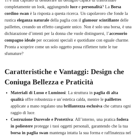
Ti è mai capitato di desiderare un dettaglio capace di trasformare
completamente un look, aggiungendo
luce
e
personalità
? La
Borsa
cordino swan
è la risposta a questa ricerca. Un capolavoro che fonde la
rustica
eleganza naturale
della paglia con il
glamour scintillante
delle
paillettes, creando un effetto cangiante unico. Non è solo una borsa, è una
dichiarazione d’intenti per la donna che vuole distinguersi, l’
accessorio
compagno ideale
per occasioni speciali e quotidiane con eguale charme.
Pronta a scoprire come un solo oggetto possa riflettere tutte le tue
sfumature?
Caratteristiche e Vantaggi: Design che
Coniuga Bellezza e Praticità
Materiali di Lusso e Luminosi
: La struttura in
paglia di alta
qualità
offre robustezza e un’estetica calda, mentre le
paillettes
applicate a mano regalano una
brillantezza esclusiva
che cattura ogni
raggio di luce.
Costruzione Durevole e Protettiva
: All’interno, una pratica
fodera
in poliestere
protegge i tuoi oggetti personali, garantendo che la tua
borsa in paglia swan
mantenga intatta la sua forma e raffinatezza nel