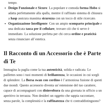
tempo.
Design Funzionale e Sicuro
: La popolare e comoda
forma Hobo
si
adatta perfettamente alla spalla, mentre il raffinato sistema di chiusura
a
hasp
assicura massima
sicurezza
con un tocco di stile ricercato.
Organizzazione Intelligente
: Con un ampio
scomparto principale
e
una dedicata
tasca per il cellulare
, trovare ciò che ti serve è
immediato. La soluzione perfetta per chi cerca
ordine e praticità
senza rinunciare all’estetica.
Il Racconto di un Accessorio che è Parte
di Te
Immagina la paglia come la tua
autenticità
, solida e radicata. Le
paillettes sono i tuoi momenti di
brillantezza
, le occasioni in cui scegli
di splendere. La
Borsa swan con cordino
è l’armoniosa fusione di questi
due mondi. Questo accessorio diventa un’estensione del tuo carattere,
capace di accompagnarti con
disinvoltura
da una giornata in ufficio a un
aperitivo in terrazza. Non desideri un oggetto che sappia raccontare,
senza parole, la complessità e la
raffinatezza
che ti contraddistinguono?