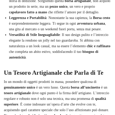
storia di dedizione. Scegliendo questa
borsa artigianale
, non acquisti
un prodotto in serie, ma un
pezzo unico
, un vero e proprio
capolavoro fatto a mano
che riflette l’amore per il dettaglio.
Leggerezza e Portabilità
: Nonostante la sua capienza, la
Borsa cesto
è sorprendentemente leggera. Ti segue in ogni
avventura urbana
,
una gita al mercato o un weekend fuori porta, senza mai pesare.
Versatilità di Stile Ineguagliabile
: Il suo design pulito e l’intreccio
elegante la rendono un jolly nel tuo guardaroba. Si abbina con
naturalezza a un look casual, ma sa essere l’elemento
chic e raffinato
che completa un abito estivo, soddisfacendo il tuo
bisogno di
autenticità
.
Un Tesoro Artigianale che Parla di Te
In un mondo di oggetti prodotti in massa, possedere qualcosa di
genuinamente unico
è un vero lusso. Questa
borsa all’uncinetto
è un
tesoro artigianale
dove ogni punto è la firma dell’artigiano. L’intreccio
regolare e robusto non è solo una tecnica, ma una promessa di
qualità
superiore
. È come indossare un’opera d’arte che evolve con te,
acquisendo quel carattere speciale che solo l’uso affezionato può donare.