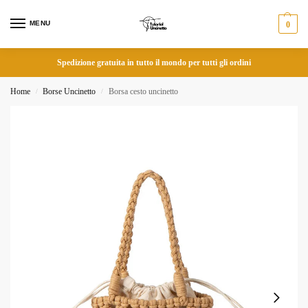
MENU
0
Spedizione gratuita in tutto il mondo per tutti gli ordini
Home
Borse Uncinetto
Borsa cesto uncinetto
/
/