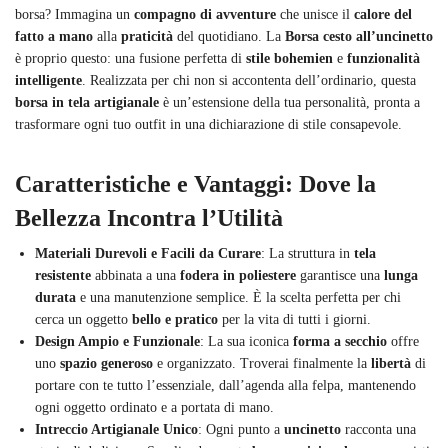
borsa? Immagina un
compagno di avventure
che unisce il
calore del
fatto a mano
alla
praticità
del quotidiano. La
Borsa cesto all’uncinetto
è proprio questo: una fusione perfetta di
stile bohemien
e
funzionalità
intelligente
. Realizzata per chi non si accontenta dell’ordinario, questa
borsa in tela artigianale
è un’estensione della tua personalità, pronta a
trasformare ogni tuo outfit in una dichiarazione di stile consapevole.
Caratteristiche e Vantaggi: Dove la
Bellezza Incontra l’Utilità
Materiali Durevoli e Facili da Curare
: La struttura in
tela
resistente
abbinata a una
fodera in poliestere
garantisce una
lunga
durata
e una manutenzione semplice. È la scelta perfetta per chi
cerca un oggetto
bello e pratico
per la vita di tutti i giorni.
Design Ampio e Funzionale
: La sua iconica
forma a secchio
offre
uno
spazio generoso
e organizzato. Troverai finalmente la
libertà
di
portare con te tutto l’essenziale, dall’agenda alla felpa, mantenendo
ogni oggetto ordinato e a portata di mano.
Intreccio Artigianale Unico
: Ogni punto a
uncinetto
racconta una