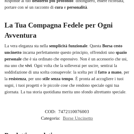
Risponde al tuo
desiderio più profondo
: distinguerti, essere ricordata,
portare con sé un racconto di
cura
e
personalità
.
La Tua Compagna Fedele per Ogni
Avventura
La vera eleganza sta nella
semplicità funzionale
. Questa
Borsa cesto
uncinetto
incarna perfettamente questo principio, offrendoti uno
spazio
personale
che è sia ordinato che espressivo. Non è un accessorio che usi,
ma uno che
vivi
. Ogni volta che la solleverai per uscire, sentirai la
soddisfazione di una scelta consapevole: la scelta per il
fatto a mano
, per
la
resistenza
, per uno
stile senza tempo
. È pronta ad accogliere i tuoi
sogni, i tuoi progetti e le piccole cose che rendono speciale ogni tua
giornata. La tua storia quotidiana merita uno sfondo altrettanto speciale.
COD:
7472110076003
Categoria:
Borse Uncinetto