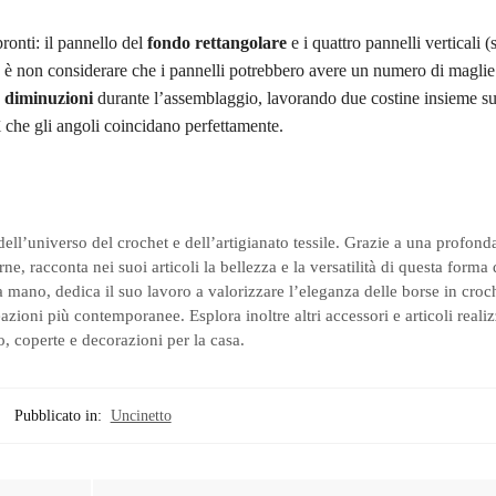
pronti: il pannello del
fondo rettangolare
e i quattro pannelli verticali 
 è non considerare che i pannelli potrebbero avere un numero di magli
e
diminuzioni
durante l’assemblaggio, lavorando due costine insieme su
ì che gli angoli coincidano perfettamente.
dell’universo del crochet e dell’artigianato tessile. Grazie a una profon
ne, racconta nei suoi articoli la bellezza e la versatilità di questa forma
 mano, dedica il suo lavoro a valorizzare l’eleganza delle borse in croc
ioni più contemporanee. Esplora inoltre altri accessori e articoli realiz
, coperte e decorazioni per la casa.
Pubblicato in:
Uncinetto