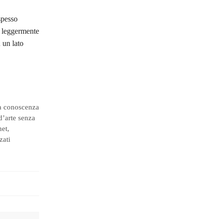
(spesso
e leggermente
 un lato
da conoscenza
 d’arte senza
het,
zati