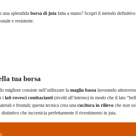
in una splendida
borsa di juta
fatta a mano? Scopri il metodo definitivo
onale e resistente.
ella tua borsa
o migliore consiste nell’utilizzare la
maglia bassa
lavorando attravers
n i
lati rovesci combacianti
(rivolti all’interno) in modo che il lato “bel
laterali e frontali; questa tecnica crea una
cucitura in rilievo
che non sol
distintivo che incornicia perfettamente il rivestimento in juta.
ù: