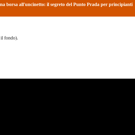
a borsa all'uncinetto: il segreto del Punto Prada per principianti
 il fondo).