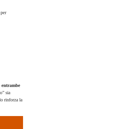
 per
o
entrambe
lo” sia
o rinforza la