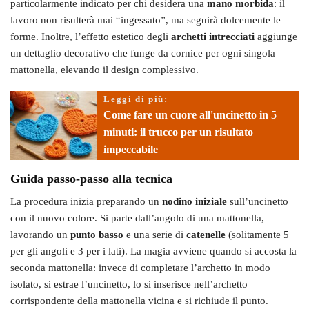
particolarmente indicato per chi desidera una
mano morbida
: il
lavoro non risulterà mai “ingessato”, ma seguirà dolcemente le
forme. Inoltre, l’effetto estetico degli
archetti intrecciati
aggiunge
un dettaglio decorativo che funge da cornice per ogni singola
mattonella, elevando il design complessivo.
Leggi di più:
Come fare un cuore all'uncinetto in 5
minuti: il trucco per un risultato
impeccabile
Guida passo-passo alla tecnica
La procedura inizia preparando un
nodino iniziale
sull’uncinetto
con il nuovo colore. Si parte dall’angolo di una mattonella,
lavorando un
punto basso
e una serie di
catenelle
(solitamente 5
per gli angoli e 3 per i lati). La magia avviene quando si accosta la
seconda mattonella: invece di completare l’archetto in modo
isolato, si estrae l’uncinetto, lo si inserisce nell’archetto
corrispondente della mattonella vicina e si richiude il punto.