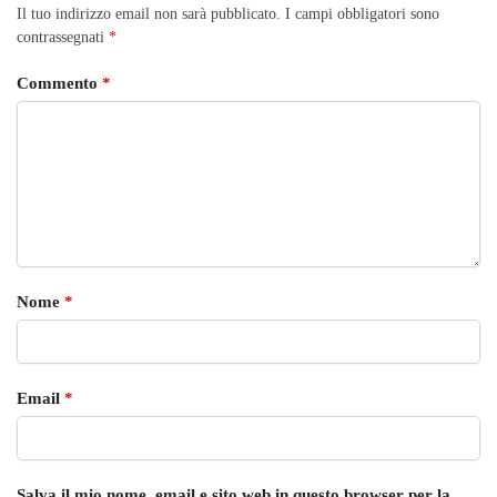
Il tuo indirizzo email non sarà pubblicato.
I campi obbligatori sono
contrassegnati
*
Commento
*
Nome
*
Email
*
Salva il mio nome, email e sito web in questo browser per la