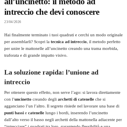
all’uncinetto: il metodo ad
intreccio che devi conoscere
23/04/2026
Hai finalmente terminato i tuoi quadrati e cerchi un modo originale
per assemblarli? Scopri la
tecnica ad intreccio
, il metodo perfetto
per unire le mattonelle all’uncinetto creando una trama morbida,
traforata e di grande impatto visivo.
La soluzione rapida: l’unione ad
intreccio
Per ottenere questo effetto, non serve l’ago: si lavora direttamente
con l’
uncinetto
creando degli
archetti di catenelle
che si
agganciano l’un l’altro. Il segreto risiede nel lavorare una base di
punti bassi
e
catenelle
lungo i bordi, inserendo l’uncinetto
dall’alto verso il basso negli archetti della mattonella adiacente per
“intrecciare” i quadrati tra loro, garantendo flessibilità e una