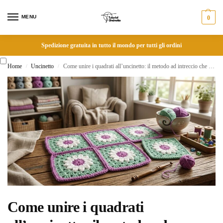
MENU
0
Spedizione gratuita in tutto il mondo per tutti gli ordini
Home
Uncinetto
Come unire i quadrati all’uncinetto: il metodo ad intreccio che devi conoscere
/
/
Come unire i quadrati