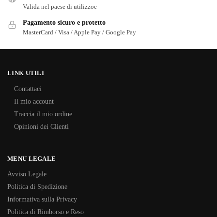
Valida nel paese di utilizzoe
Pagamento sicuro e protetto
MasterCard / Visa / Apple Pay / Google Pay
LINK UTILI
Contattaci
Il mio account
Traccia il mio ordine
Opinioni dei Clienti
MENU LEGALE
Avviso Legale
Politica di Spedizione
Informativa sulla Privacy
Politica di Rimborso e Reso