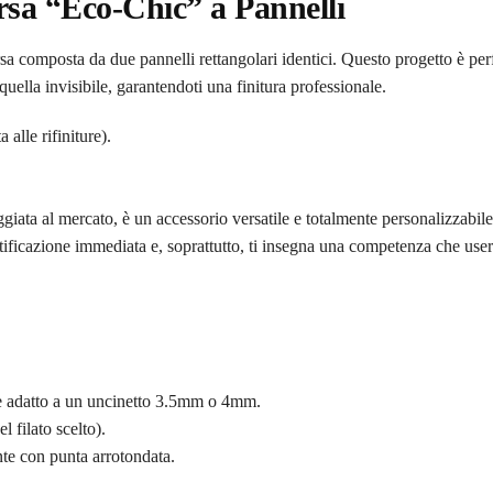
rsa “Eco-Chic” a Pannelli
rsa composta da due pannelli rettangolari identici. Questo progetto è per
quella invisibile, garantendoti una finitura professionale.
 alle rifiniture).
ggiata al mercato, è un accessorio versatile e totalmente personalizzabile
tificazione immediata e, soprattutto, ti insegna una competenza che usera
ne adatto a un uncinetto 3.5mm o 4mm.
 filato scelto).
nte con punta arrotondata.