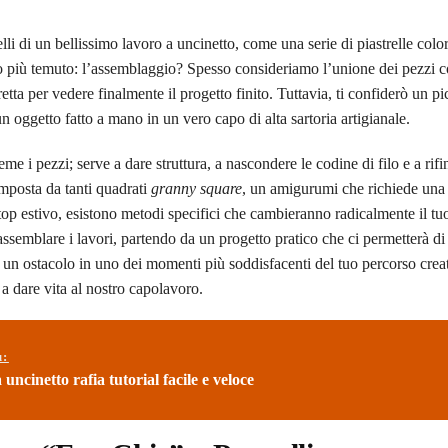
elli di un bellissimo lavoro a uncinetto, come una serie di piastrelle colo
to più temuto: l’assemblaggio? Spesso consideriamo l’unione dei pezzi
tta per vedere finalmente il progetto finito. Tuttavia, ti confiderò un pi
un oggetto fatto a mano in un vero capo di alta sartoria artigianale.
me i pezzi; serve a dare struttura, a nascondere le codine di filo e a rifin
omposta da tanti quadrati
granny square
, un amigurumi che richiede una
i un top estivo, esistono metodi specifici che cambieranno radicalmente il t
i assemblare i lavori, partendo da un progetto pratico che ci permetterà di
 un ostacolo in uno dei momenti più soddisfacenti del tuo percorso creat
i a dare vita al nostro capolavoro.
ù:
uncinetto rafia tutorial facile e veloce