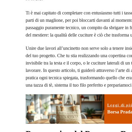
Ti è mai capitato di completare con entusiasmo tutti i tass
parti di un maglione, per poi bloccarti davanti al momen
passaggio puramente tecnico, un compito da sbrigare in fre
del mestiere: la qualità delle cuciture è ciò che trasforma 
Unire due lavori all’uncinetto non serve solo a tenere insie
del tuo progetto. Che tu stia realizzando una copertina c
invisibile tra la testa e il corpo, o le cuciture laterali d
lavorare. In questo articolo, ti guiderò attraverso l’arte d
pratica ogni tecnica spiegata, trasformando quello che era
una tazza di tè, sistema il tuo filo preferito e prepariamoc
Leggi di pi
Borsa Prada 