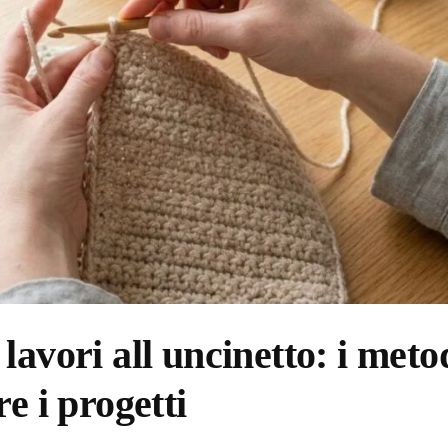
avori all uncinetto: i meto
e i progetti