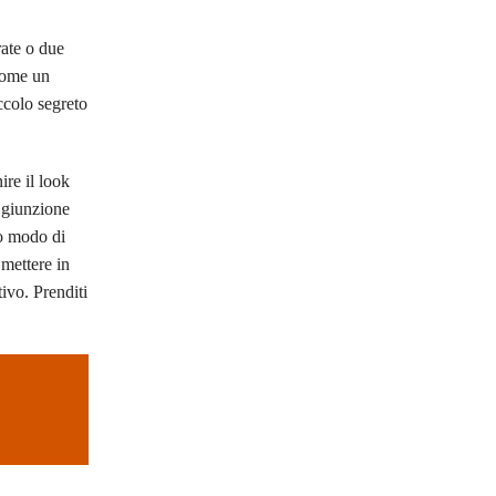
rate o due
 come un
ccolo segreto
ire il look
 giunzione
uo modo di
 mettere in
ivo. Prenditi