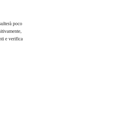
isulterà poco
nitivamente,
ti e verifica