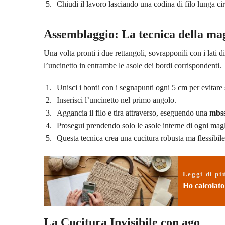
Chiudi il lavoro lasciando una codina di filo lunga cir
Assemblaggio: La tecnica della mag
Una volta pronti i due rettangoli, sovrapponili con i lati dir
l’uncinetto in entrambe le asole dei bordi corrispondenti.
Unisci i bordi con i segnapunti ogni 5 cm per evitare
Inserisci l’uncinetto nel primo angolo.
Aggancia il filo e tira attraverso, eseguendo una
mbs
Prosegui prendendo solo le asole interne di ogni mag
Questa tecnica crea una cucitura robusta ma flessibil
Leggi di pi
Ho calcolato
La Cucitura Invisibile con ago