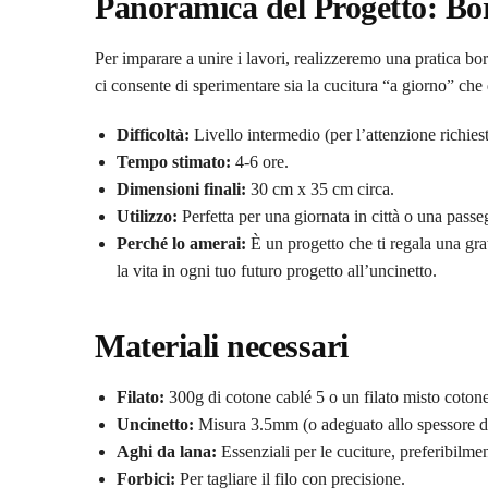
Panoramica del Progetto: Bo
Per imparare a unire i lavori, realizzeremo una pratica bo
ci consente di sperimentare sia la cucitura “a giorno” che 
Difficoltà:
Livello intermedio (per l’attenzione richiesta
Tempo stimato:
4-6 ore.
Dimensioni finali:
30 cm x 35 cm circa.
Utilizzo:
Perfetta per una giornata in città o una passe
Perché lo amerai:
È un progetto che ti regala una gra
la vita in ogni tuo futuro progetto all’uncinetto.
Materiali necessari
Filato:
300g di cotone cablé 5 o un filato misto coto
Uncinetto:
Misura 3.5mm (o adeguato allo spessore del
Aghi da lana:
Essenziali per le cuciture, preferibilme
Forbici:
Per tagliare il filo con precisione.