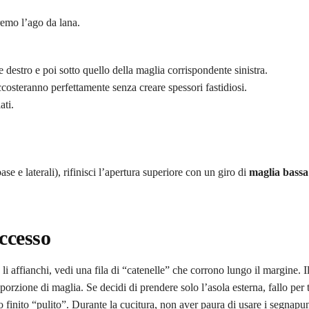
eremo l’ago da lana.
e destro e poi sotto quello della maglia corrispondente sinistra.
accosteranno perfettamente senza creare spessori fastidiosi.
ati.
ase e laterali), rifinisci l’apertura superiore con un giro di
maglia bassa
uccesso
i affianchi, vedi una fila di “catenelle” che corrono lungo il margine. Il
porzione di maglia. Se decidi di prendere solo l’asola esterna, fallo per t
 finito “pulito”. Durante la cucitura, non aver paura di usare i segnapun