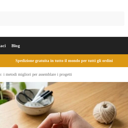
Cerca
aci
Blog
Spedizione gratuita in tutto il mondo per tutti gli ordini
: i metodi migliori per assemblare i progetti