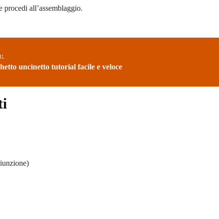
e procedi all’assemblaggio.
ù:
etto uncinetto tutorial facile e veloce
ti
giunzione)