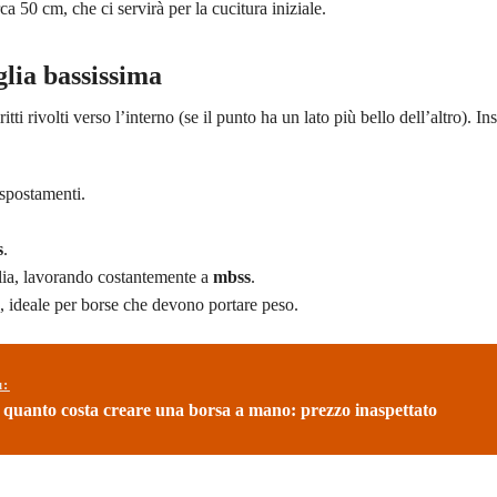
ca 50 cm, che ci servirà per la cucitura iniziale.
lia bassissima
itti rivolti verso l’interno (se il punto ha un lato più bello dell’altro). I
 spostamenti.
s
.
lia, lavorando costantemente a
mbss
.
e, ideale per borse che devono portare peso.
ù:
 quanto costa creare una borsa a mano: prezzo inaspettato