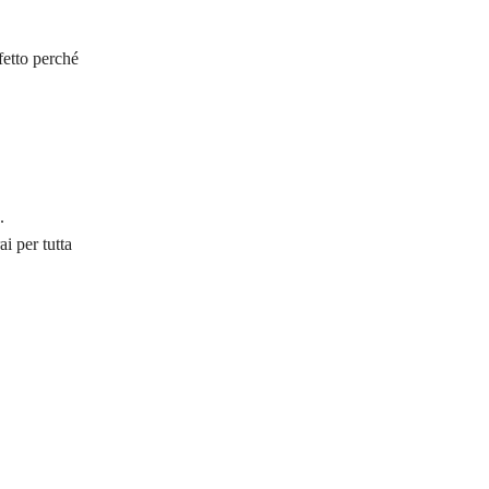
fetto perché
.
i per tutta