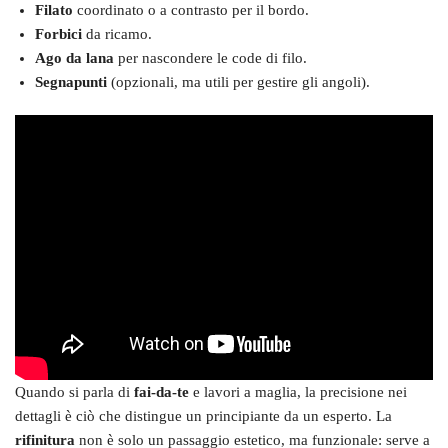
Filato
coordinato o a contrasto per il bordo.
Forbici
da ricamo.
Ago da lana
per nascondere le code di filo.
Segnapunti
(opzionali, ma utili per gestire gli angoli).
Quando si parla di
fai-da-te
e lavori a maglia, la precisione nei
dettagli è ciò che distingue un principiante da un esperto. La
rifinitura
non è solo un passaggio estetico, ma funzionale: serve a