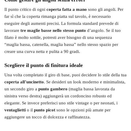
Il punto critico di ogni
coperta fatta a mano
sono gli angoli. Per
far sì che la coperta rimanga piatta sul tavolo, è necessario
eseguire degli aumenti precisi. La formula standard prevede di
lavorare
tre maglie basse nello stesso punto
d’angolo. Se il tuo
filato è molto sottile, potresti aver bisogno di una sequenza
“maglia bassa, catenella, maglia bassa” nello stesso spazio per
creare una curva netta e pulita a 90 gradi.
Scegliere il punto di finitura ideale
Una volta completato il giro di base, puoi decidere lo stile della tua
coperta all’uncinetto
. Se desideri un look moderno e minimalista,
un secondo giro a
punto gambero
(maglia bassa lavorata da
sinistra verso destra) aggiungerà un cordoncino robusto ed
elegante. Se invece preferisci uno stile vintage o per neonati, i
ventaglietti
o il
punto picot
sono le opzioni più amate per
aggiungere un tocco di dolcezza e raffinatezza.