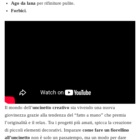
Ago da lana
per rifiniture pulite.
Forbici
.
Il mondo dell’
uncinetto creativo
sta vivendo una nuova
giovinezza grazie alla tendenza del “fatto a mano” che premia
l’originalità e il relax. Tra i progetti più amati, spicca la creazione
di piccoli elementi decorativi. Imparare
come fare un fiorellino
all’uncinetto
non è solo un passatempo, ma un modo per dare