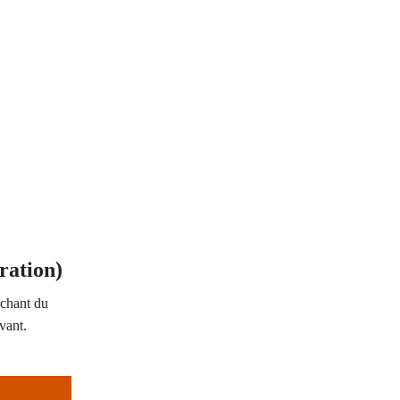
aration)
ochant du
ivant.