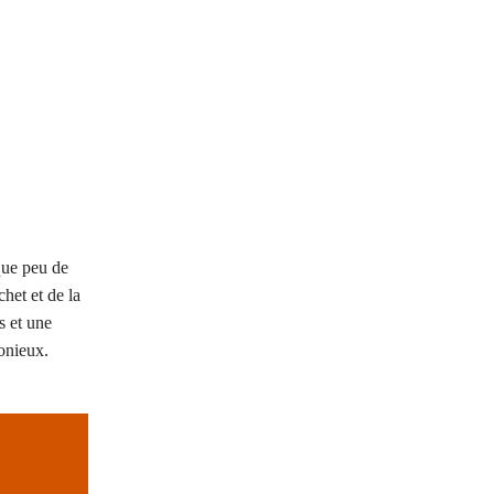
 que peu de
chet et de la
s et une
onieux.