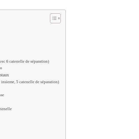
avec 6 catenelle de séparation)
mo
istaux
2 insieme, 5 catenelle de séparation)
sse
atenelle