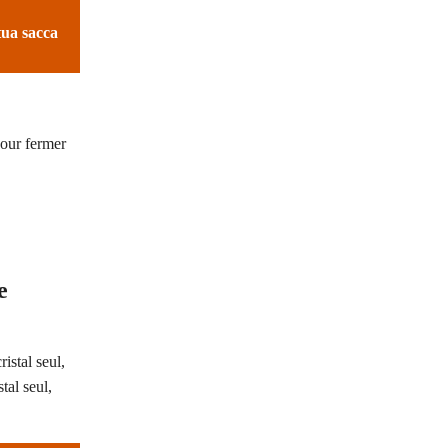
tua sacca
pour fermer
e
istal seul,
tal seul,