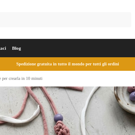
Cerca
aci
Blog
Spedizione gratuita in tutto il mondo per tutti gli ordini
e per crearla in 10 minuti