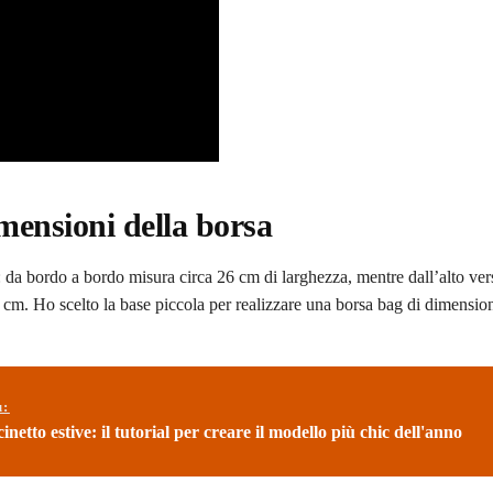
imensioni della borsa
: da bordo a bordo misura circa 26 cm di larghezza, mentre dall’alto vers
4 cm. Ho scelto la base piccola per realizzare una borsa bag di dimensio
ù:
inetto estive: il tutorial per creare il modello più chic dell'anno