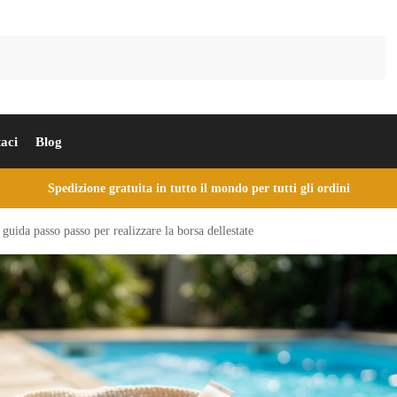
Cerca
aci
Blog
Spedizione gratuita in tutto il mondo per tutti gli ordini
 guida passo passo per realizzare la borsa dellestate