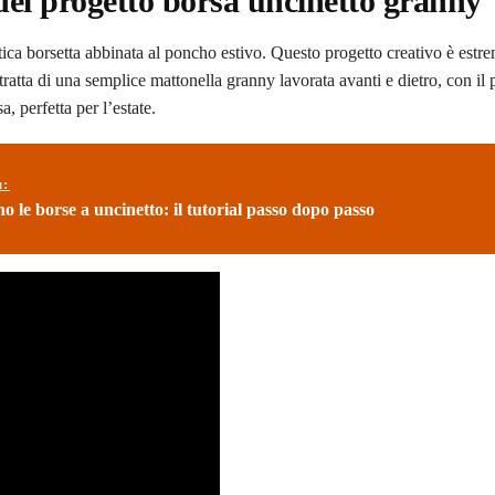
del progetto borsa uncinetto granny
itica borsetta abbinata al poncho estivo. Questo progetto creativo è est
 tratta di una semplice mattonella granny lavorata avanti e dietro, con il
sa, perfetta per l’estate.
ù:
o le borse a uncinetto: il tutorial passo dopo passo