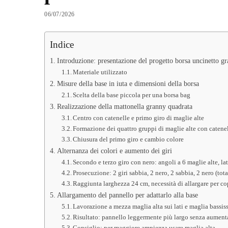
06/07/2026
Indice
Introduzione: presentazione del progetto borsa uncinetto g
Materiale utilizzato
Misure della base in iuta e dimensioni della borsa
Scelta della base piccola per una borsa bag
Realizzazione della mattonella granny quadrata
Centro con catenelle e primo giro di maglie alte
Formazione dei quattro gruppi di maglie alte con catene
Chiusura del primo giro e cambio colore
Alternanza dei colori e aumento dei giri
Secondo e terzo giro con nero: angoli a 6 maglie alte, lat
Prosecuzione: 2 giri sabbia, 2 nero, 2 sabbia, 2 nero (tota
Raggiunta larghezza 24 cm, necessità di allargare per cop
Allargamento del pannello per adattarlo alla base
Lavorazione a mezza maglia alta sui lati e maglia bassis
Risultato: pannello leggermente più largo senza aumenta
Consiglio: per maggiore ampiezza usare maglia alta