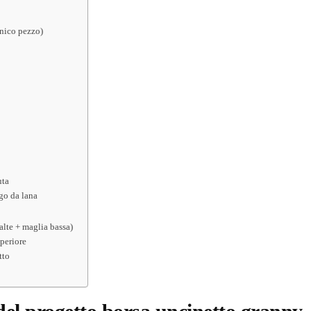
unico pezzo)
uta
ago da lana
alte + maglia bassa)
uperiore
tto