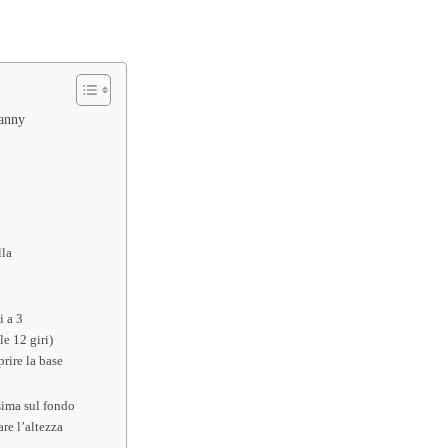
ranny
lla
i a 3
le 12 giri)
rire la base
sima sul fondo
re l’altezza