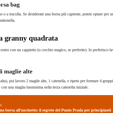
orsa bag
o o a tracolla. Se desiderate una borsa più capiente, potete optare per u
attonella.
la granny quadrata
centro con un cappietto (o cerchio magico, se preferite). Io preferisco la
i maglie alte
lta), poi lavoro 2 maglie alte, 1 catenella, e ripeto per formare 4 grupp
do con una maglia bassissima nella terza catenella iniziale.
ù:
a borsa all'uncinetto: il segreto del Punto Prada per principianti