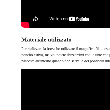
Materiale utilizzato
Per realizzare la borsa ho utilizzato il magnifico filato es
poncho estivo, ma voi potete sbizzarrirvi con le tinte che p
nascosta all’interno quando non serve, e dei ponticelli int