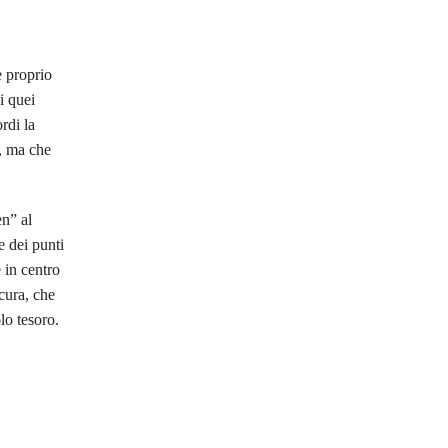
e proprio
i quei
rdi la
i, ma che
en” al
e dei punti
 in centro
 cura, che
lo tesoro.