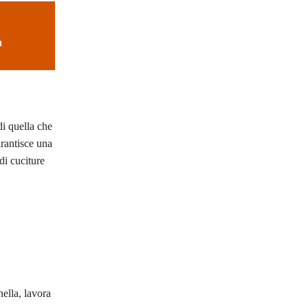
a
di quella che
arantisce una
di cuciture
ella, lavora