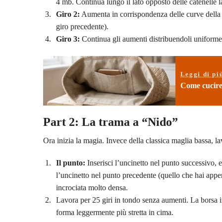
4 mb. Continua lungo il lato opposto delle catenelle
Giro 2:
Aumenta in corrispondenza delle curve della b
giro precedente).
Giro 3:
Continua gli aumenti distribuendoli uniformem
Leggi di pi
Come cucire f
Part 2: La trama a “Nido”
Ora inizia la magia. Invece della classica maglia bassa, 
Il punto:
Inserisci l’uncinetto nel punto successivo, es
l’uncinetto nel punto precedente (quello che hai appena
incrociata molto densa.
Lavora per 25 giri in tondo senza aumenti. La borsa in
forma leggermente più stretta in cima.