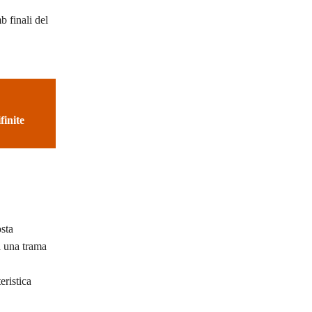
 finali del
finite
osta
ea una trama
eristica