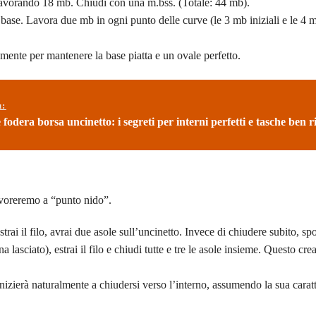
 lavorando 18 mb. Chiudi con una m.bss. (Totale: 44 mb).
ase. Lavora due mb in ogni punto delle curve (le 3 mb iniziali e le 4 mb
ente per mantenere la base piatta e un ovale perfetto.
ù:
odera borsa uncinetto: i segreti per interni perfetti e tasche ben ri
lavoreremo a “punto nido”.
trai il filo, avrai due asole sull’uncinetto. Invece di chiudere subito, sp
 lasciato), estrai il filo e chiudi tutte e tre le asole insieme. Questo cr
izierà naturalmente a chiudersi verso l’interno, assumendo la sua caratt