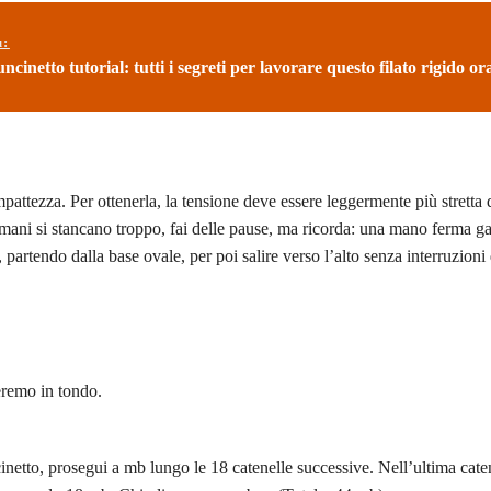
ù:
ncinetto tutorial: tutti i segreti per lavorare questo filato rigido or
mpattezza. Per ottenerla, la tensione deve essere leggermente più stretta 
e mani si stancano troppo, fai delle pause, ma ricorda: una mano ferma g
artendo dalla base ovale, per poi salire verso l’alto senza interruzioni 
eremo in tondo.
netto, prosegui a mb lungo le 18 catenelle successive. Nell’ultima caten