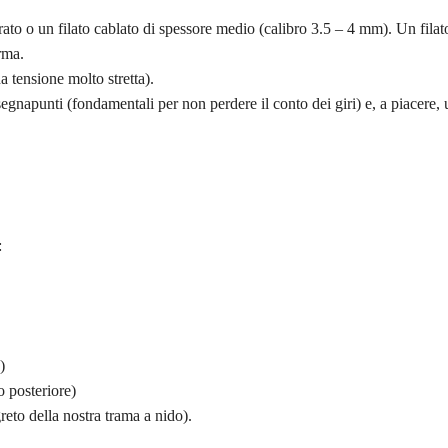
to o un filato cablato di spessore medio (calibro 3.5 – 4 mm). Un filat
rma.
 tensione molto stretta).
egnapunti (fondamentali per non perdere il conto dei giri) e, a piacere,
:
)
o posteriore)
reto della nostra trama a nido).