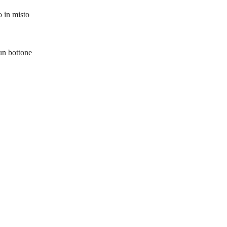
o in misto
 un bottone