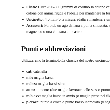
Filato:
Circa 450-500 grammi di cordino in cotone cera
cotone con anima rigida è l’ideale per mantenere la fo
Uncinetto:
4.0 mm (o la misura adatta a mantenere una
Accessori:
Forbici, un ago da lana a punta smussata, s
magnetico o una chiusura a incastro.
Punti e abbreviazioni
Utilizzeremo la terminologia classica del nostro uncinetto
cat:
catenella
mb:
maglia bassa
m.bss:
maglia bassissima
aum:
aumento (due maglie lavorate nello stesso punto
m.b.avv:
maglia bassa in avvio (o maglie prese nel fil
p.croce:
punto a croce o punto basso incrociato (il seg