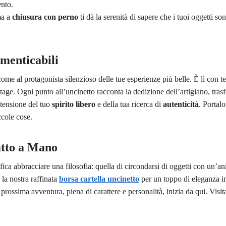
nto.
ma a
chiusura con perno
ti dà la serenità di sapere che i tuoi oggetti so
menticabili
ome al protagonista silenzioso delle tue esperienze più belle. È lì con t
tage. Ogni punto all’uncinetto racconta la dedizione dell’artigiano, tr
stensione del tuo
spirito libero
e della tua ricerca di
autenticità
. Portalo
ccole cose.
Fatto a Mano
fica abbracciare una filosofia: quella di circondarsi di oggetti con un’an
 la nostra raffinata
borsa cartella uncinetto
per un toppo di eleganza in 
 prossima avventura, piena di carattere e personalità, inizia da qui. Vis