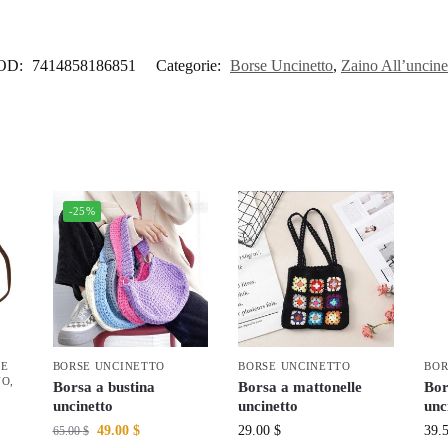
OD:
7414858186851
Categorie:
Borse Uncinetto
,
Zaino All’uncine
-25%
SE
BORSE UNCINETTO
BORSE UNCINETTO
BOR
NO
,
Borsa a bustina
Borsa a mattonelle
Bor
uncinetto
uncinetto
unc
49.00
$
29.00
$
39.
65.00
$