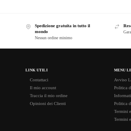
Spedizione gratuita in tutto il
Reso
mondo
Gara
Nessun ordine minimo
LINK UTILI
MENU L
Contattaci
Avviso L
Il mio account
Politica 
Traccia il mio ordine
Informati
Opinioni dei Clienti
Politica 
Termini e
Termini e