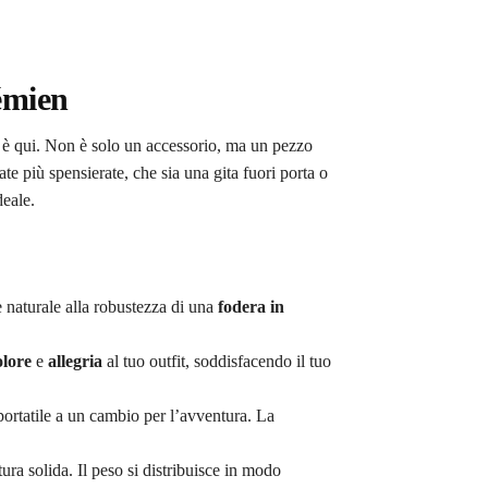
émien
è qui. Non è solo un accessorio, ma un pezzo
e più spensierate, che sia una gita fuori porta o
deale.
e naturale alla robustezza di una
fodera in
olore
e
allegria
al tuo outfit, soddisfacendo il tuo
 portatile a un cambio per l’avventura. La
ra solida. Il peso si distribuisce in modo