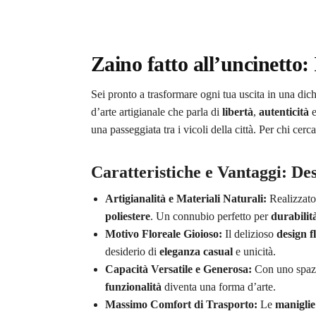
Zaino fatto all’uncinett
Sei pronto a trasformare ogni tua uscita in una dic
d’arte artigianale che parla di
libertà
,
autenticità
e
una passeggiata tra i vicoli della città. Per chi cerc
Caratteristiche e Vantaggi: De
Artigianalità e Materiali Naturali:
Realizzat
poliestere
. Un connubio perfetto per
durabilit
Motivo Floreale Gioioso:
Il delizioso
design f
desiderio di
eleganza casual
e unicità.
Capacità Versatile e Generosa:
Con uno spaz
funzionalità
diventa una forma d’arte.
Massimo Comfort di Trasporto:
Le
maniglie 