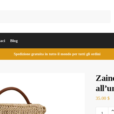
Cerca
aci
Blog
Spedizione gratuita in tutto il mondo per tutti gli ordini
Zaino
all’u
35.00
$