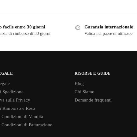
 facile entro 30 giorni
Garanzia internazionale
nzia di rimborso di 30 giorni
Valida nel paese di utilizzoe
EGALE
RISORSE E GUIDE
egale
Blog
di Spedizione
Chi Siamo
va sulla Privacy
Domande frequenti
di Rimborso e Reso
 Condizioni di Vendita
 Condizioni di Fatturazione