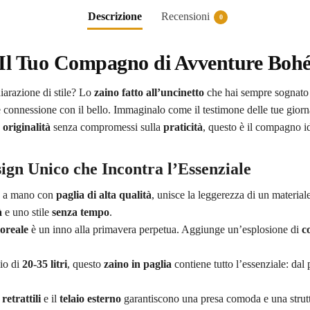
Descrizione
Recensioni
0
o: Il Tuo Compagno di Avventure Boh
hiarazione di stile? Lo
zaino fatto all’uncinetto
che hai sempre sognato 
 connessione con il bello. Immaginalo come il testimone delle tue giornat
a
originalità
senza compromessi sulla
praticità
, questo è il compagno i
sign Unico che Incontra l’Essenziale
o a mano con
paglia di alta qualità
, unisce la leggerezza di un material
à
e uno stile
senza tempo
.
loreale
è un inno alla primavera perpetua. Aggiunge un’esplosione di
c
io di
20-35 litri
, questo
zaino in paglia
contiene tutto l’essenziale: dal
retrattili
e il
telaio esterno
garantiscono una presa comoda e una struttu