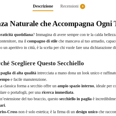
Descrizione
Recensioni
0
anza Naturale che Accompagna Ogni 
raticità quotidiana
? Immagina di avere sempre con te la calda bellezza
contenitore, ma il
compagno di stile
che mancava al tuo armadio, capace 
 o un aperitivo in città, è la scelta per chi vuole fare una dichiarazione 
rché Scegliere Questo Secchiello
n
paglia di alta qualità
intrecciata a mano dona un look unico e raffinato
 tempo
e facile manutenzione.
La classica forma a secchio offre un
ampio spazio interno
, ideale per c
ulare o portafogli, per una
ricerca immediata
.
un’estensione del tuo braccio, questo
secchiello in paglia
è incredibilmen
ari
.
riss-Cross
non è solo estetica; è la firma di un
design unico
che raccont