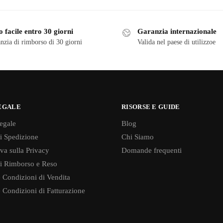
 facile entro 30 giorni
Garanzia internazionale
nzia di rimborso di 30 giorni
Valida nel paese di utilizzoe
EGALE
RISORSE E GUIDE
egale
Blog
di Spedizione
Chi Siamo
va sulla Privacy
Domande frequenti
di Rimborso e Reso
 Condizioni di Vendita
 Condizioni di Fatturazione