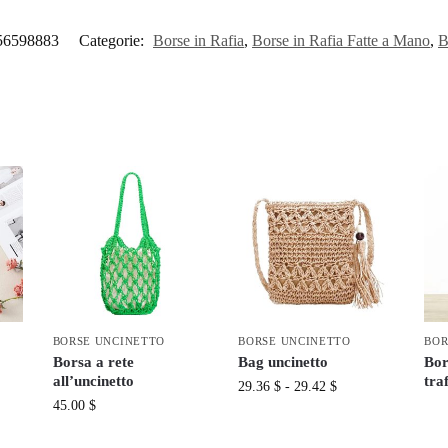
56598883
Categorie:
Borse in Rafia
,
Borse in Rafia Fatte a Mano
,
B
BORSE UNCINETTO
BORSE UNCINETTO
BOR
Borsa a rete
Bag uncinetto
Bor
all’uncinetto
tra
29.36
$
-
29.42
$
45.00
$