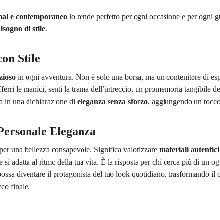
al e contemporaneo
lo rende perfetto per ogni occasione e per ogni gu
isogno di stile
.
on Stile
nzioso
in ogni avventura. Non è solo una borsa, ma un contenitore di espe
fferri le manici, senti la trama dell’intreccio, un promemoria tangibile d
a in una dichiarazione di
eleganza senza sforzo
, aggiungendo un tocco
 Personale Eleganza
 per una bellezza consapevole. Significa valorizzare
materiali autentici
 si adatta al ritmo della tua vita. È la risposta per chi cerca più di un o
ossa diventare il protagonista del tuo look quotidiano, trasformando il or
cco finale.