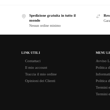
Spedizione gratuita in tutto il
Reso
mondo
Gara
Nessun ordine minimo
LINK UTILI
MENU L
Contattaci
Avviso L
Il mio account
Politica 
Traccia il mio ordine
Informati
Opinioni dei Clienti
Politica 
Termini e
Termini e