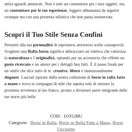
attira sguardi ammirati. Non è solo un contenitore per i tuoi oggetti, ma
un
contenitore per le tue esperienze
, leggero abbastanza da seguirti
ovunque ma con una presenza stilistica che non passa inosservata.
Scopri il Tuo Stile Senza Confini
Permetti alla tua
personalità
di esprimersi attraverso scelte consapevoli.
Scegliere una
Rafia borsa
significa abbracciare un’estetica che valorizza
la
naturalezza
e l’
originalità
, optando per un accessorio che riflette un
gusto ricercato
e un amore per i dettagli ben fatti. È il passo finale per
un outfit che dice tutto di te:
creativo
,
libero
e intenzionalmente
elegante
. Lasciati ispirare dalla nostra collezione di
borse in rafia fatte
a mano
e trova la compagna di stile che aspetta solo di iniziare la
prossima avventura al tuo fianco, pronta a diventare parte integrante delle
tue storie più belle.
COD:
1O352BU
Categorie:
Borse in Rafia
,
Borse in Rafia Fatte a Mano
,
Borse
Uncinetto