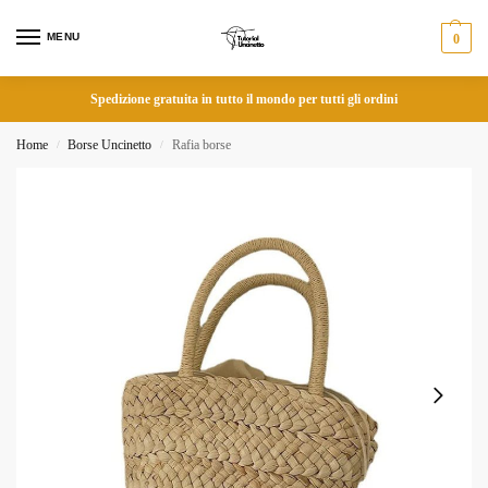
MENU
0
Spedizione gratuita in tutto il mondo per tutti gli ordini
Home
Borse Uncinetto
Rafia borse
/
/