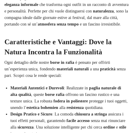
eleganza informale
che trasforma ogni outfit in un racconto di avventura
e personalità. Perfette per chi vuole distinguersi con
naturalezza
, sono la
compagna ideale dalle giornate estive ai festival, dal mare alla città,
portando con sé un’
atmosfera senza tempo
e un fascino irresistibile.
Caratteristiche e Vantaggi: Dove la
Natura Incontra la Funzionalità
Ogni dettaglio delle nostre
borse in rafia
è pensato per offrirti
un’esperienza unica, fondendo
materiali naturali
a una
praticità
senza
pari. Scopri cosa le rende speciali:
Materiali Autentici e Durevoli
: Realizzate in
paglia naturale di
alta qualità
, queste
borse rafia
offrono un fascino rustico e una
texture unica. La robusta
fodera in poliestere
protegge i tuoi oggetti,
unendo l’
estetica bohemien
alla
resistenza
quotidiana.
Design Pratico e Sicuro
: La comoda
chiusura a stringa
assicura i
tuoi effetti personali, garantendo
facile accesso
senza mai rinunciare
alla
sicurezza
. Una soluzione intelligente per chi cerca
ordine
e
stile