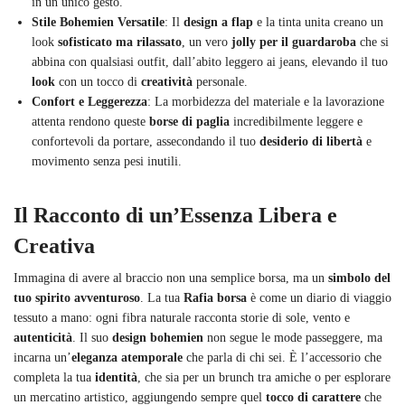
in un unico gesto.
Stile Bohemien Versatile
: Il
design a flap
e la tinta unita creano un
look
sofisticato ma rilassato
, un vero
jolly per il guardaroba
che si
abbina con qualsiasi outfit, dall’abito leggero ai jeans, elevando il tuo
look
con un tocco di
creatività
personale.
Confort e Leggerezza
: La morbidezza del materiale e la lavorazione
attenta rendono queste
borse di paglia
incredibilmente leggere e
confortevoli da portare, assecondando il tuo
desiderio di libertà
e
movimento senza pesi inutili.
Il Racconto di un’Essenza Libera e
Creativa
Immagina di avere al braccio non una semplice borsa, ma un
simbolo del
tuo spirito avventuroso
. La tua
Rafia borsa
è come un diario di viaggio
tessuto a mano: ogni fibra naturale racconta storie di sole, vento e
autenticità
. Il suo
design bohemien
non segue le mode passeggere, ma
incarna un’
eleganza atemporale
che parla di chi sei. È l’accessorio che
completa la tua
identità
, che sia per un brunch tra amiche o per esplorare
un mercatino artistico, aggiungendo sempre quel
tocco di carattere
che