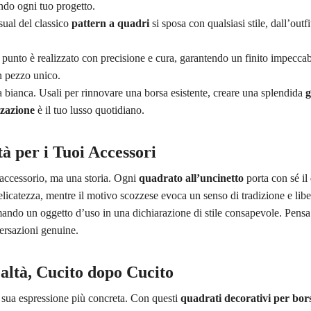
do ogni tuo progetto.
sual del classico
pattern a quadri
si sposa con qualsiasi stile, dall’outf
 punto è realizzato con precisione e cura, garantendo un finito impecca
n pezzo unico.
la bianca. Usali per rinnovare una borsa esistente, creare una splendida
g
zzazione
è il tuo lusso quotidiano.
à per i Tuoi Accessori
 accessorio, ma una storia. Ogni
quadrato all’uncinetto
porta con sé il
icatezza, mentre il motivo scozzese evoca un senso di tradizione e libe
mando un oggetto d’uso in una dichiarazione di stile consapevole. Pensa
ersazioni genuine.
altà, Cucito dopo Cucito
 sua espressione più concreta. Con questi
quadrati decorativi per bor