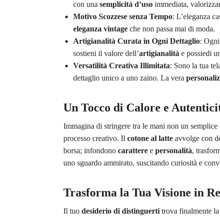
con una
semplicità d’uso
immediata, valorizzan
Motivo Scozzese senza Tempo
: L’eleganza ca
eleganza vintage
che non passa mai di moda.
Artigianalità Curata in Ogni Dettaglio
: Ogni
sostieni il valore dell’
artigianalità
e possiedi u
Versatilità Creativa Illimitata
: Sono la tua te
dettaglio unico a uno zaino. La vera
personali
Un Tocco di Calore e Autenticit
Immagina di stringere tra le mani non un semplice
processo creativo. Il
cotone al latte
avvolge con del
borsa; infondono
carattere
e
personalità
, trasfor
uno sguardo ammirato, suscitando curiosità e conv
Trasforma la Tua Visione in Re
Il tuo
desiderio di distinguerti
trova finalmente la