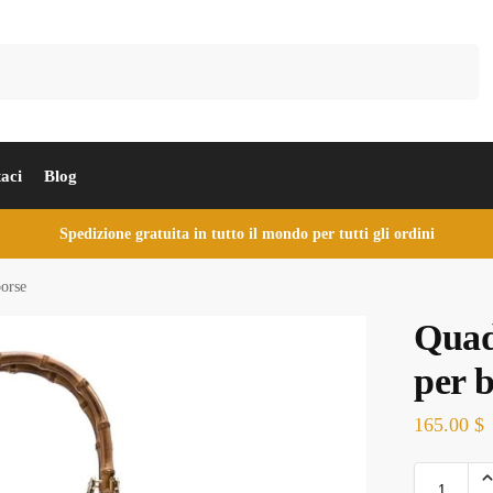
Cerca
aci
Blog
Spedizione gratuita in tutto il mondo per tutti gli ordini
borse
Quadr
per 
165.00
$