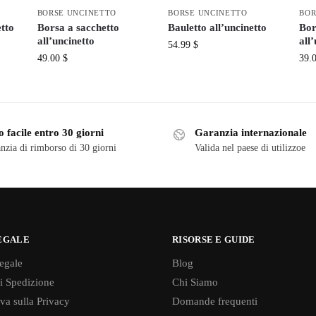
BORSE UNCINETTO
BORSE UNCINETTO
BOR
tto
Borsa a sacchetto
Bauletto all’uncinetto
Bor
all’uncinetto
all
54.99
$
49.00
$
39.
 facile entro 30 giorni
Garanzia internazionale
nzia di rimborso di 30 giorni
Valida nel paese di utilizzoe
EGALE
RISORSE E GUIDE
egale
Blog
di Spedizione
Chi Siamo
va sulla Privacy
Domande frequenti