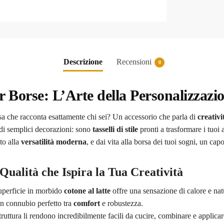
Descrizione
Recensioni
0
r Borse: L’Arte della Personalizzazi
a che racconta esattamente chi sei? Un accessorio che parla di
creativi
di semplici decorazioni: sono
tasselli di stile
pronti a trasformare i tuoi 
to alla
versatilità moderna
, e dai vita alla borsa dei tuoi sogni, un ca
Qualità che Ispira la Tua Creatività
uperficie in morbido
cotone al latte
offre una sensazione di calore e nat
n connubio perfetto tra
comfort
e robustezza.
truttura li rendono incredibilmente facili da cucire, combinare e applicare