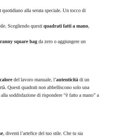
it quotidiano alla serata speciale. Un tocco di
bile. Scegliendo questi
quadrati fatti a mano
,
ranny square bag
da zero o aggiungere un
calore
del lavoro manuale, l’
autenticità
di un
rtà. Questi quadrati non abbelliscono solo una
 alla soddisfazione di rispondere “è fatto a mano” a
se
, diventi l’artefice del tuo stile. Che tu sia