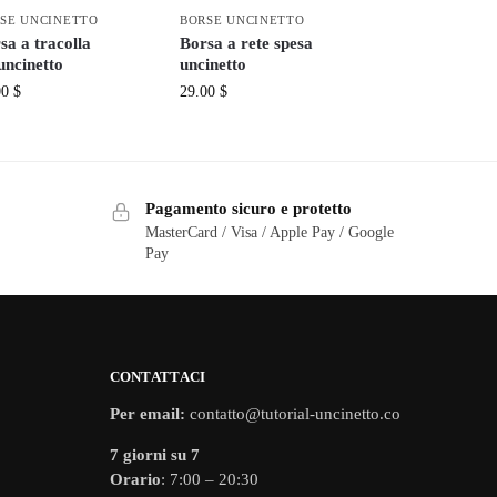
SE UNCINETTO
BORSE UNCINETTO
sa a tracolla
Borsa a rete spesa
’uncinetto
uncinetto
00
$
29.00
$
Pagamento sicuro e protetto
MasterCard / Visa / Apple Pay / Google
Pay
CONTATTACI
Per email:
contatto@tutorial-uncinetto.co
7 giorni su 7
Orario
: 7:00 – 20:30