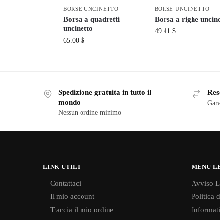
BORSE UNCINETTO
BORSE UNCINETTO
Borsa a quadretti
Borsa a righe uncine
uncinetto
49.41
$
65.00
$
Spedizione gratuita in tutto il
Reso
mondo
Gara
Nessun ordine minimo
LINK UTILI
MENU L
Contattaci
Avviso L
Il mio account
Politica 
Traccia il mio ordine
Informati