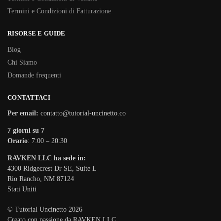
Termini e Condizioni di Fatturazione
RISORSE E GUIDE
Blog
Chi Siamo
Domande frequenti
CONTATTACI
Per email:
contatto@tutorial-uncinetto.co
7 giorni su 7
Orario
: 7:00 – 20:30
RAVKEN LLC ha sede in:
4300 Ridgecrest Dr SE, Suite L
Rio Rancho, NM 87124
Stati Uniti
© Tutorial Uncinetto 2026
Creato con passione da RAVKEN LLC