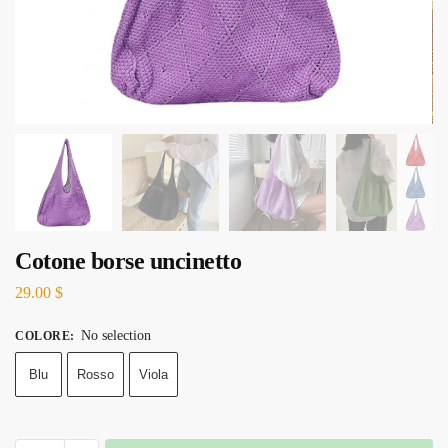
Cotone borse uncinetto
29.00
$
No selection
COLORE
:
Blu
Rosso
Viola