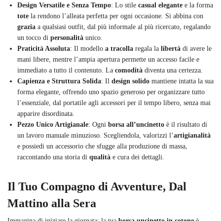
Design Versatile e Senza Tempo
: Lo stile
casual elegante
e la forma
tote
la rendono l’alleata perfetta per ogni occasione. Si abbina con
grazia
a qualsiasi outfit, dal più informale al più ricercato, regalando
un tocco di
personalità
unico.
Praticità Assoluta
: Il modello
a tracolla
regala la
libertà
di avere le
mani libere, mentre l’ampia apertura permette un accesso facile e
immediato a tutto il contenuto. La
comodità
diventa una certezza.
Capienza e Struttura Solida
: Il
design solido
mantiene intatta la sua
forma elegante, offrendo uno spazio generoso per organizzare tutto
l’essenziale, dal portatile agli accessori per il tempo libero, senza mai
apparire disordinata.
Pezzo Unico Artigianale
: Ogni
borsa all’uncinetto
è il risultato di
un lavoro manuale minuzioso. Scegliendola, valorizzi l’
artigianalità
e possiedi un accessorio che sfugge alla produzione di massa,
raccontando una storia di
qualità
e cura dei dettagli.
Il Tuo Compagno di Avventure, Dal
Mattino alla Sera
Immagina di iniziare la giornata: la tua
borsa uncinetto in cotone
è