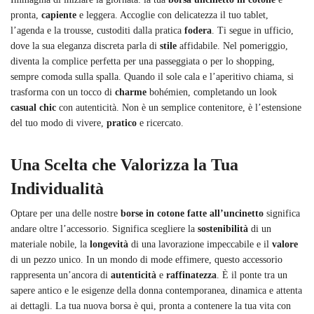
pronta,
capiente
e leggera. Accoglie con delicatezza il tuo tablet,
l’agenda e la trousse, custoditi dalla pratica
fodera
. Ti segue in ufficio,
dove la sua eleganza discreta parla di
stile
affidabile. Nel pomeriggio,
diventa la complice perfetta per una passeggiata o per lo shopping,
sempre comoda sulla spalla. Quando il sole cala e l’aperitivo chiama, si
trasforma con un tocco di
charme
bohémien, completando un look
casual chic
con autenticità. Non è un semplice contenitore, è l’estensione
del tuo modo di vivere,
pratico
e ricercato.
Una Scelta che Valorizza la Tua
Individualità
Optare per una delle nostre
borse in cotone fatte all’uncinetto
significa
andare oltre l’accessorio. Significa scegliere la
sostenibilità
di un
materiale nobile, la
longevità
di una lavorazione impeccabile e il
valore
di un pezzo unico. In un mondo di mode effimere, questo accessorio
rappresenta un’ancora di
autenticità
e
raffinatezza
. È il ponte tra un
sapere antico e le esigenze della donna contemporanea, dinamica e attenta
ai dettagli. La tua nuova borsa è qui, pronta a contenere la tua vita con