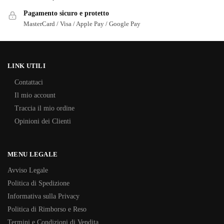
Pagamento sicuro e protetto
MasterCard / Visa / Apple Pay / Google Pay
LINK UTILI
Contattaci
Il mio account
Traccia il mio ordine
Opinioni dei Clienti
MENU LEGALE
Avviso Legale
Politica di Spedizione
Informativa sulla Privacy
Politica di Rimborso e Reso
Termini e Condizioni di Vendita