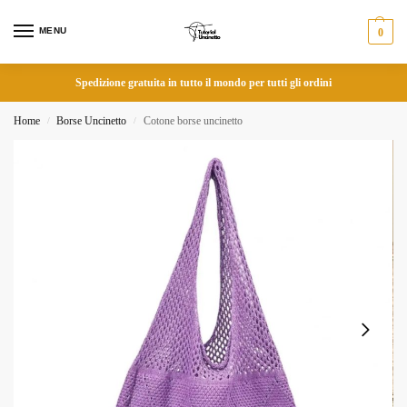
MENU
0
Spedizione gratuita in tutto il mondo per tutti gli ordini
Home
Borse Uncinetto
Cotone borse uncinetto
/
/