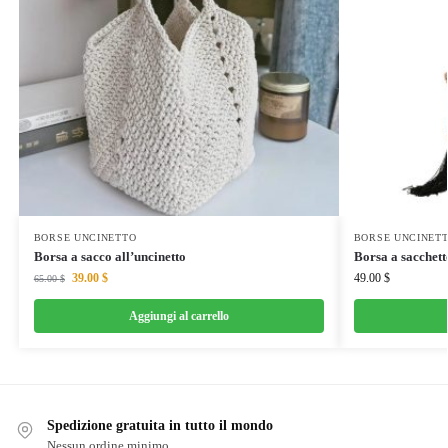
BORSE UNCINETTO
BORSE UNCINET
Borsa a sacco all’uncinetto
Borsa a sacchett
39.00
$
49.00
$
65.00
$
Aggiungi al carrello
Spedizione gratuita in tutto il mondo
Nessun ordine minimo