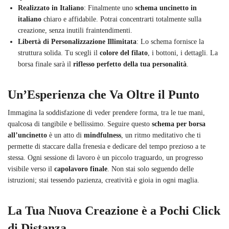
Realizzato in Italiano
: Finalmente uno
schema uncinetto in
italiano
chiaro e affidabile. Potrai concentrarti totalmente sulla
creazione, senza inutili fraintendimenti.
Libertà di Personalizzazione Illimitata
: Lo schema fornisce la
struttura solida. Tu scegli il
colore del filato
, i bottoni, i dettagli. La
borsa finale sarà il
riflesso perfetto della tua personalità
.
Un’Esperienza che Va Oltre il Punto
Immagina la soddisfazione di veder prendere forma, tra le tue mani,
qualcosa di tangibile e bellissimo. Seguire questo
schema per borsa
all’uncinetto
è un atto di
mindfulness
, un ritmo meditativo che ti
permette di staccare dalla frenesia e dedicare del tempo prezioso a te
stessa. Ogni sessione di lavoro è un piccolo traguardo, un progresso
visibile verso il
capolavoro finale
. Non stai solo seguendo delle
istruzioni; stai tessendo pazienza, creatività e gioia in ogni maglia.
La Tua Nuova Creazione è a Pochi Click
di Distanza