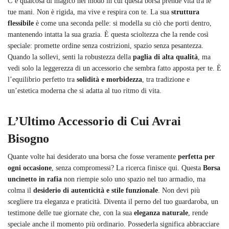
C’è qualcosa di magico nel modo in cui questa borsa prende vita tra le
tue mani. Non è rigida, ma vive e respira con te. La sua
struttura
flessibile
è come una seconda pelle: si modella su ciò che porti dentro,
mantenendo intatta la sua grazia. È questa scioltezza che la rende così
speciale: promette ordine senza costrizioni, spazio senza pesantezza.
Quando la sollevi, senti la robustezza della
paglia di alta qualità
, ma
vedi solo la leggerezza di un accessorio che sembra fatto apposta per te. È
l’equilibrio perfetto tra
solidità e morbidezza
, tra tradizione e
un’estetica moderna che si adatta al tuo ritmo di vita.
L’Ultimo Accessorio di Cui Avrai
Bisogno
Quante volte hai desiderato una borsa che fosse veramente
perfetta per
ogni occasione
, senza compromessi? La ricerca finisce qui. Questa
Borsa
uncinetto in rafia
non riempie solo uno spazio nel tuo armadio, ma
colma il
desiderio di autenticità e stile funzionale
. Non devi più
scegliere tra eleganza e praticità. Diventa il perno del tuo guardaroba, un
testimone delle tue giornate che, con la sua
eleganza naturale
, rende
speciale anche il momento più ordinario. Possederla significa abbracciare