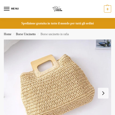
MENU
0
Spedizione gratuita in tutto il mondo per tutti gli ordini
Home
Borse Uncinetto
Borse uncinetto in rafia
/
/