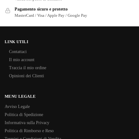
Pagamento sicuro e protetto
MasterCard / Visa / Apple Pay / Google Pay
LINK UTILI
Contattaci
Il mio account
Traccia il mio ordine
Opinioni dei Clienti
MENU LEGALE
Avviso Legale
Politica di Spedizione
Informativa sulla Privacy
Politica di Rimborso e Reso
Termini e Condizioni di Vendita