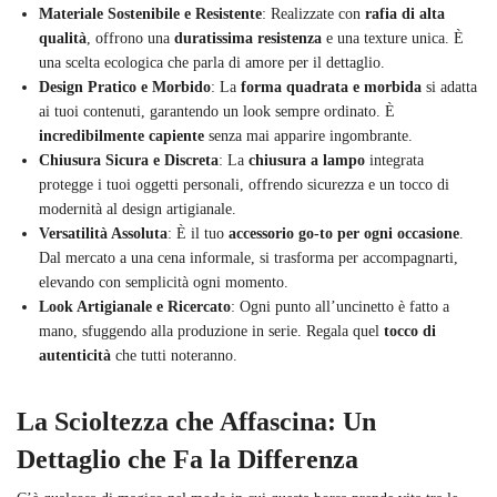
Materiale Sostenibile e Resistente
: Realizzate con
rafia di alta
qualità
, offrono una
duratissima resistenza
e una texture unica. È
una scelta ecologica che parla di amore per il dettaglio.
Design Pratico e Morbido
: La
forma quadrata e morbida
si adatta
ai tuoi contenuti, garantendo un look sempre ordinato. È
incredibilmente capiente
senza mai apparire ingombrante.
Chiusura Sicura e Discreta
: La
chiusura a lampo
integrata
protegge i tuoi oggetti personali, offrendo sicurezza e un tocco di
modernità al design artigianale.
Versatilità Assoluta
: È il tuo
accessorio go-to per ogni occasione
.
Dal mercato a una cena informale, si trasforma per accompagnarti,
elevando con semplicità ogni momento.
Look Artigianale e Ricercato
: Ogni punto all’uncinetto è fatto a
mano, sfuggendo alla produzione in serie. Regala quel
tocco di
autenticità
che tutti noteranno.
La Scioltezza che Affascina: Un
Dettaglio che Fa la Differenza