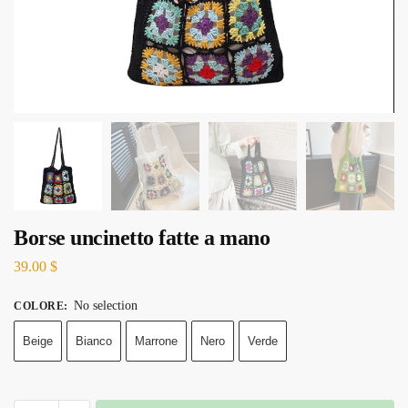
Borse uncinetto fatte a mano
39.00
$
No selection
COLORE
:
Beige
Bianco
Marrone
Nero
Verde