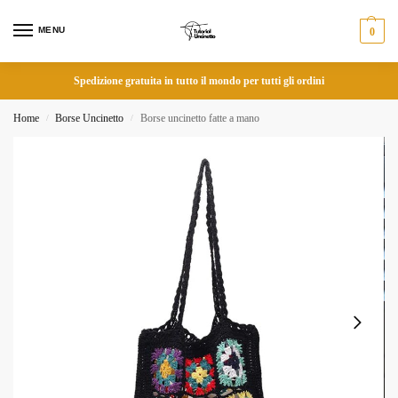
MENU
0
Spedizione gratuita in tutto il mondo per tutti gli ordini
Home
Borse Uncinetto
Borse uncinetto fatte a mano
/
/