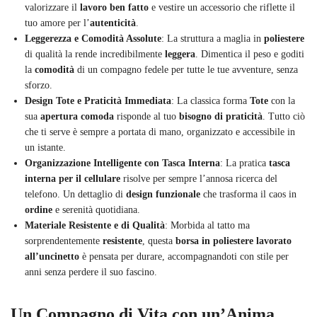
valorizzare il
lavoro ben fatto
e vestire un accessorio che riflette il
tuo amore per l’
autenticità
.
Leggerezza e Comodità Assolute
: La struttura a maglia in
poliestere
di qualità la rende incredibilmente
leggera
. Dimentica il peso e goditi
la
comodità
di un compagno fedele per tutte le tue avventure, senza
sforzo.
Design Tote e Praticità Immediata
: La classica forma
Tote
con la
sua
apertura comoda
risponde al tuo
bisogno di praticità
. Tutto ciò
che ti serve è sempre a portata di mano, organizzato e accessibile in
un istante.
Organizzazione Intelligente con Tasca Interna
: La pratica
tasca
interna per il cellulare
risolve per sempre l’annosa ricerca del
telefono. Un dettaglio di
design funzionale
che trasforma il caos in
ordine
e serenità quotidiana.
Materiale Resistente e di Qualità
: Morbida al tatto ma
sorprendentemente
resistente
, questa
borsa in poliestere lavorato
all’uncinetto
è pensata per durare, accompagnandoti con stile per
anni senza perdere il suo fascino.
Un Compagno di Vita con un’Anima,