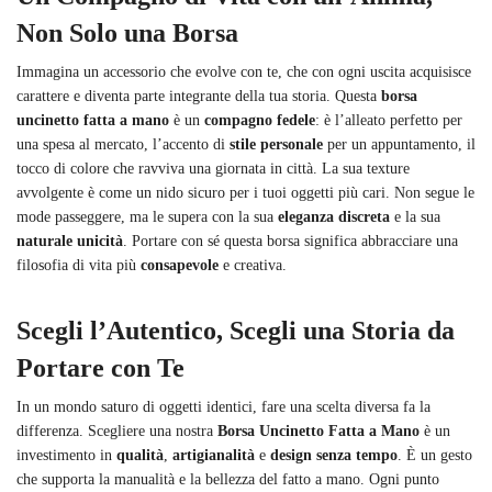
Non Solo una Borsa
Immagina un accessorio che evolve con te, che con ogni uscita acquisisce
carattere e diventa parte integrante della tua storia. Questa
borsa
uncinetto fatta a mano
è un
compagno fedele
: è l’alleato perfetto per
una spesa al mercato, l’accento di
stile personale
per un appuntamento, il
tocco di colore che ravviva una giornata in città. La sua texture
avvolgente è come un nido sicuro per i tuoi oggetti più cari. Non segue le
mode passeggere, ma le supera con la sua
eleganza discreta
e la sua
naturale unicità
. Portare con sé questa borsa significa abbracciare una
filosofia di vita più
consapevole
e creativa.
Scegli l’Autentico, Scegli una Storia da
Portare con Te
In un mondo saturo di oggetti identici, fare una scelta diversa fa la
differenza. Scegliere una nostra
Borsa Uncinetto Fatta a Mano
è un
investimento in
qualità
,
artigianalità
e
design senza tempo
. È un gesto
che supporta la manualità e la bellezza del fatto a mano. Ogni punto