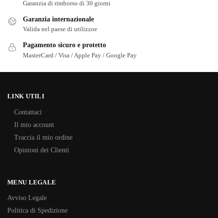
Garanzia di rimborso di 30 giorni
Garanzia internazionale
Valida nel paese di utilizzoe
Pagamento sicuro e protetto
MasterCard / Visa / Apple Pay / Google Pay
LINK UTILI
Contattaci
Il mio account
Traccia il mio ordine
Opinioni dei Clienti
MENU LEGALE
Avviso Legale
Politica di Spedizione