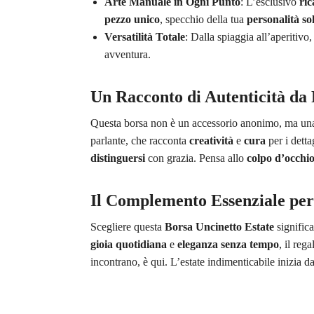
Arte Manuale in Ogni Punto
: L’esclusivo
ric
pezzo unico
, specchio della tua
personalità so
Versatilità Totale
: Dalla spiaggia all’aperitivo,
avventura.
Un Racconto di Autenticità da 
Questa borsa non è un accessorio anonimo, ma u
parlante, che racconta
creatività
e
cura
per i detta
distinguersi
con grazia. Pensa allo
colpo d’occhi
Il Complemento Essenziale per
Scegliere questa
Borsa Uncinetto Estate
significa
gioia quotidiana
e
eleganza senza tempo
, il reg
incontrano, è qui. L’estate indimenticabile inizia da