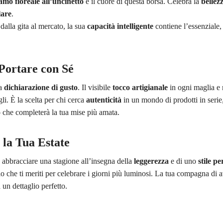
amo floreale all’uncinetto
è il cuore di questa borsa. Celebra la
bellez
lare
.
 dalla gita al mercato, la sua
capacità intelligente
contiene l’essenziale
Portare con Sé
na
dichiarazione di gusto
. Il visibile
tocco artigianale
in ogni maglia e 
gli. È la scelta per chi cerca
autenticità
in un mondo di prodotti in serie
o
che completerà la tua mise più amata.
 la Tua Estate
 abbracciare una stagione all’insegna della
leggerezza
e di uno
stile p
alo che ti meriti per celebrare i giorni più luminosi. La tua compagna di
 un dettaglio perfetto.