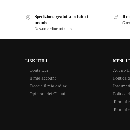
Spedizione gratuita in tutto il
Reso
mondo
Gara
Nessun ordine minimo
LINK UTILI
MENU L
Contattaci
Avviso L
Il mio account
Politica 
Traccia il mio ordine
Informati
Opinioni dei Clienti
Politica 
Termini e
Termini e