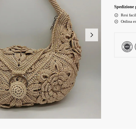
Spedizione g
Resi faci
Ordina en