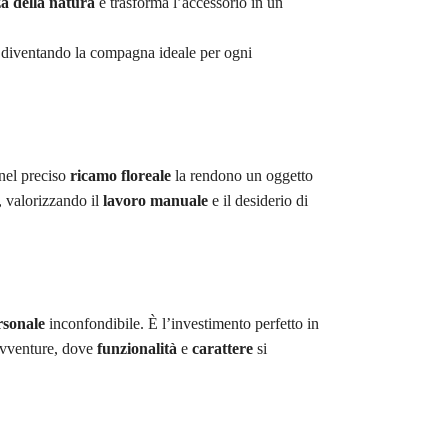
za della natura
e trasforma l’accessorio in un
, diventando la compagna ideale per ogni
nel preciso
ricamo floreale
la rendono un oggetto
, valorizzando il
lavoro manuale
e il desiderio di
ersonale
inconfondibile. È l’investimento perfetto in
 avventure, dove
funzionalità
e
carattere
si