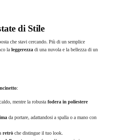
ate di Stile
posta che stavi cercando. Più di un semplice
nco la
leggerezza
di una nuvola e la bellezza di un
uncinetto
:
l caldo, mentre la robusta
fodera in poliestere
sima
da portare, adattandosi a spalla o a mano con
ta
retrò
che distingue il tuo look.