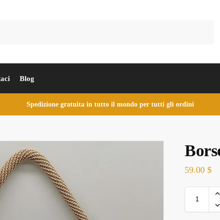
Cerca
aci
Blog
Spedizione gratuita in tutto il mondo per tutti gli ordini
Borse
59.00
$