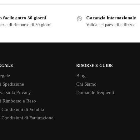
 facile entro 30 giorni
Garanzia internazionale
nzia di rimborso di 30 giorni
Valida nel paese di utilizzoe
EGALE
RISORSE E GUIDE
egale
Blog
di Spedizione
Chi Siamo
va sulla Privacy
Domande frequenti
di Rimborso e Reso
 Condizioni di Vendita
 Condizioni di Fatturazione