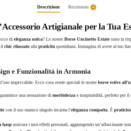
Descrizione
Recensioni
0
Accessorio Artigianale per la Tua Est
tocco di
eleganza unica
? Le nostre
Borse Uncinetto Estate
sono la ris
 il
chic rilassato
alla
praticità
quotidiana. Immagina di avere al tuo fia
sign e Funzionalità in Armonia
a d’uso impeccabile. Ecco cosa rende speciali le nostre
borse estive all’
arantisce una sensazione di
morbidezza
e traspirabilità, perfetto per i
tte
con il suo manico singolo incarna l’
eleganza compatta
. È
praticis
a hasp
assicura i tuoi effetti personali, aggiungendo un’affascinante no