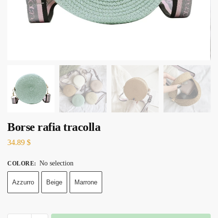
Borse rafia tracolla
34.89
$
No selection
COLORE
:
Azzurro
Beige
Marrone