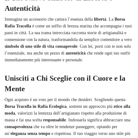
Autenticità
Immagina un accessorio che cattura l’essenza della
libertà
. La
Borsa
Rafia Tracolla
è come un soffio di brezza marina che accompagna i tuoi
passi in città. La sua trama intrecciata racconta storie di artigianalità e
connessione con la natura, trasformandola da semplice contenitore a vero
simbolo di uno stile di vita consapevole
. Con lei, porti con te non solo
l’essenziale, ma anche un pezzo di
autenticità
che rende ogni tuo outfit
immediatamente più interessante e personale.
Unisciti a Chi Sceglie con il Cuore e la
Mente
Ogni acquisto è un voto per il mondo che desideri. Scegliendo questa
Borsa Tracolla in Rafia Ecologica
, sostieni un approccio più
etico alla
moda
, valorizzi la lentezza dell’artigianato rispetto alla produzione di
massa e fai una scelta
responsabile
. Indossarla significa abbracciare una
consapevolezza
che va oltre le tendenze passeggere, optando per
un’
eleganza senza tempo
e rispettosa. Il tuo viaggio verso uno stile più