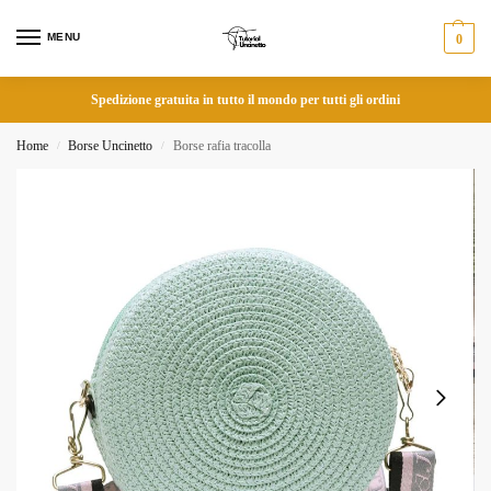
MENU
0
Spedizione gratuita in tutto il mondo per tutti gli ordini
Home
Borse Uncinetto
Borse rafia tracolla
/
/