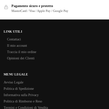
Pagamento sicuro e protetto
MasterCard / Visa / Apple Pay / Google Pay
LINK UTILI
Contattaci
Il mio account
Traccia il mio ordine
Opinioni dei Clienti
MENU LEGALE
Avviso Legale
Politica di Spedizione
Informativa sulla Privacy
Politica di Rimborso e Reso
Termini e Condizioni di Vendita