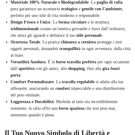
Materiale 100% Naturale e Biodegradabile
: La
paglia di rafia
pura garantisce un accessorio
ecologico
e
gentile con l’ambiente
,
perfetto per uno stile di vita moderno e responsabile.
Design Fresco e Unico
: La
forma circolare
e la struttura
tridimensionale
creano un’estetica giovanile e fuori dall’ordinario,
che attira gli sguardi e definisce il tuo
stile personale
.
Sicurezza Totale
: La pratica
chiusura a cerniera
protegge i tuoi
oggetti personali, donandoti
tranquillità
in ogni avventura, dalla città
al mare.
Versatilità Assoluta
: È la
borse tracolla perfetta
per ogni occasione:
dall’
aperitivo
con gli amici, allo
shopping
, fino alla
gita fuori
porta
.
Comfort Personalizzato
: La
tracolla regolabile
si adatta alla tua
silhouette, assicurando un
comfort
impeccabile e una distribuzione
del peso ottimale.
Leggerezza e Durabilità
: Morbida al tatto ma incredibilmente
resistente, la rafia offre una
borse spaziosa
che non pesa mai,
nemmeno quando è piena.
Il Tuo Nuovo Simbolo di Libertà e