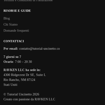
Termini e Condizioni di Fatturazione
RISORSE E GUIDE
Blog
Chi Siamo
Domande frequenti
CONTATTACI
Per email:
contatto@tutorial-uncinetto.co
7 giorni su 7
Orario
: 7:00 – 20:30
RAVKEN LLC ha sede in:
4300 Ridgecrest Dr SE, Suite L
Rio Rancho, NM 87124
Stati Uniti
© Tutorial Uncinetto 2026
Creato con passione da RAVKEN LLC