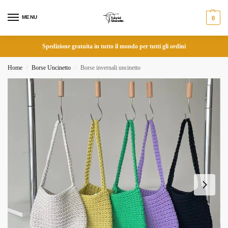
MENU
0
Spedizione gratuita in tutto il mondo per tutti gli ordini
Home
Borse Uncinetto
Borse invernali uncinetto
/
/