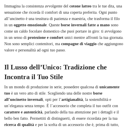
Immagina la consistenza avvolgente del
cotone latteo
tra le tue dita, una
sensazione che ricorda il comfort di una coperta preferita. Ogni punto
all’uncinetto è una tessitura di pazienza e maestria, che trasforma il filo
in un
oggetto emozionale
. Queste
borse invernali fatte a mano
sono
come un caldo focolare domestico che puoi portare in giro: ti avvolgono
in un senso di
protezione e comfort
unici mentre affronti la tua giornata.
Non sono semplici contenitori, ma
compagne di viaggio
che aggiungono
valore e personalità ad ogni tuo passo.
Il Lusso dell’Unico: Tradizione che
Incontra il Tuo Stile
In un mondo di produzione in serie, possedere qualcosa di
unicamente
tuo
è un vero atto di stile. Scegliendo una delle nostre
borse
all’uncinetto invernali
, opti per l’
artigianalità
, la sostenibilità e
un’eleganza senza tempo. È l’accessorio che completa il tuo outfit con
carattere e autenticità
, parlando della tua attenzione per i dettagli e il
bello ben fatto. Permettiti di distinguerti, di essere ricordata per la tua
ricerca di qualità
e per la scelta di un accessorio che è, prima di tutto,