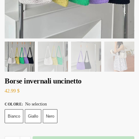
Borse invernali uncinetto
42.99
$
No selection
COLORE
:
Bianco
Giallo
Nero