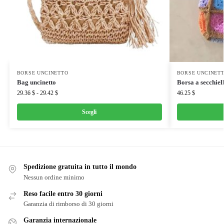
BORSE UNCINETTO
BORSE UNCINET
Bag uncinetto
Borsa a secchiel
29.36
$
-
29.42
$
46.25
$
Scegli
Spedizione gratuita in tutto il mondo
Nessun ordine minimo
Reso facile entro 30 giorni
Garanzia di rimborso di 30 giorni
Garanzia internazionale