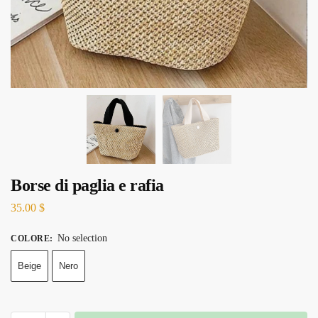
Borse di paglia e rafia
35.00
$
No selection
COLORE
:
Beige
Nero