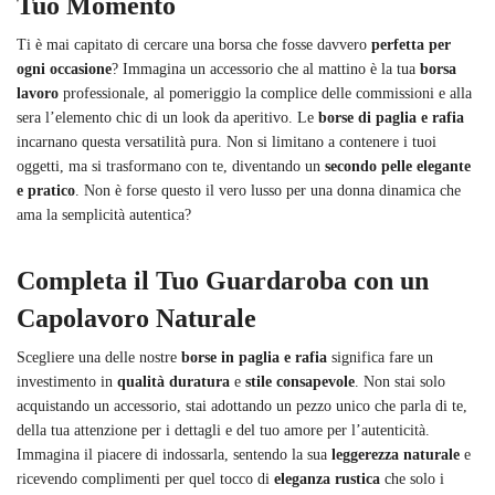
Tuo Momento
Ti è mai capitato di cercare una borsa che fosse davvero
perfetta per
ogni occasione
? Immagina un accessorio che al mattino è la tua
borsa
lavoro
professionale, al pomeriggio la complice delle commissioni e alla
sera l’elemento chic di un look da aperitivo. Le
borse di paglia e rafia
incarnano questa versatilità pura. Non si limitano a contenere i tuoi
oggetti, ma si trasformano con te, diventando un
secondo pelle elegante
e pratico
. Non è forse questo il vero lusso per una donna dinamica che
ama la semplicità autentica?
Completa il Tuo Guardaroba con un
Capolavoro Naturale
Scegliere una delle nostre
borse in paglia e rafia
significa fare un
investimento in
qualità duratura
e
stile consapevole
. Non stai solo
acquistando un accessorio, stai adottando un pezzo unico che parla di te,
della tua attenzione per i dettagli e del tuo amore per l’autenticità.
Immagina il piacere di indossarla, sentendo la sua
leggerezza naturale
e
ricevendo complimenti per quel tocco di
eleganza rustica
che solo i