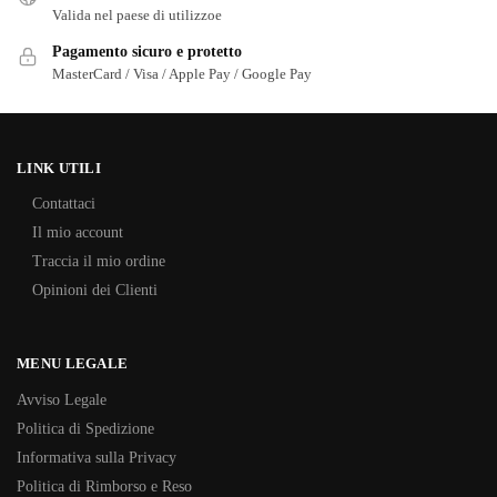
Valida nel paese di utilizzoe
Pagamento sicuro e protetto
MasterCard / Visa / Apple Pay / Google Pay
LINK UTILI
Contattaci
Il mio account
Traccia il mio ordine
Opinioni dei Clienti
MENU LEGALE
Avviso Legale
Politica di Spedizione
Informativa sulla Privacy
Politica di Rimborso e Reso