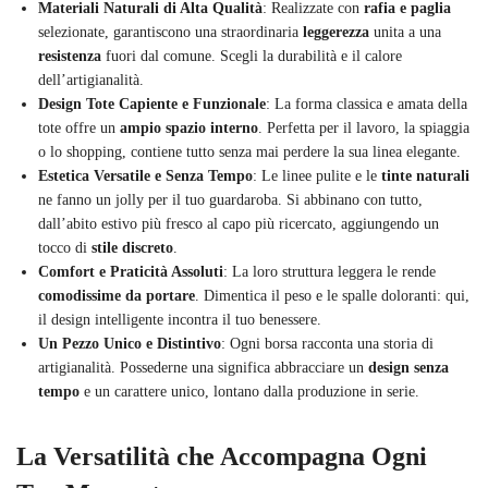
Materiali Naturali di Alta Qualità
: Realizzate con
rafia e paglia
selezionate, garantiscono una straordinaria
leggerezza
unita a una
resistenza
fuori dal comune. Scegli la durabilità e il calore
dell’artigianalità.
Design Tote Capiente e Funzionale
: La forma classica e amata della
tote offre un
ampio spazio interno
. Perfetta per il lavoro, la spiaggia
o lo shopping, contiene tutto senza mai perdere la sua linea elegante.
Estetica Versatile e Senza Tempo
: Le linee pulite e le
tinte naturali
ne fanno un jolly per il tuo guardaroba. Si abbinano con tutto,
dall’abito estivo più fresco al capo più ricercato, aggiungendo un
tocco di
stile discreto
.
Comfort e Praticità Assoluti
: La loro struttura leggera le rende
comodissime da portare
. Dimentica il peso e le spalle doloranti: qui,
il design intelligente incontra il tuo benessere.
Un Pezzo Unico e Distintivo
: Ogni borsa racconta una storia di
artigianalità. Possederne una significa abbracciare un
design senza
tempo
e un carattere unico, lontano dalla produzione in serie.
La Versatilità che Accompagna Ogni