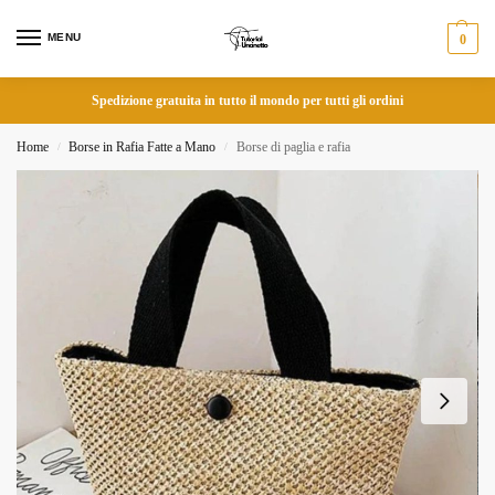
MENU
0
Spedizione gratuita in tutto il mondo per tutti gli ordini
Home
Borse in Rafia Fatte a Mano
Borse di paglia e rafia
/
/