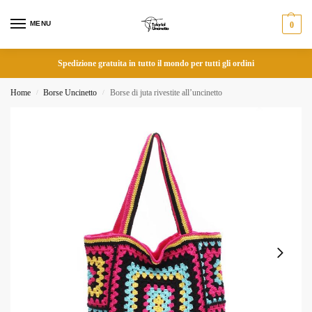
MENU
0
Spedizione gratuita in tutto il mondo per tutti gli ordini
Home
Borse Uncinetto
Borse di juta rivestite all’uncinetto
/
/