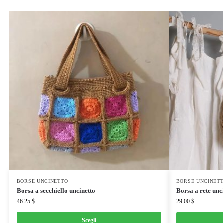
BORSE UNCINETTO
BORSE UNCINET
Borsa a secchiello uncinetto
Borsa a rete unc
46.25
$
29.00
$
Scegli