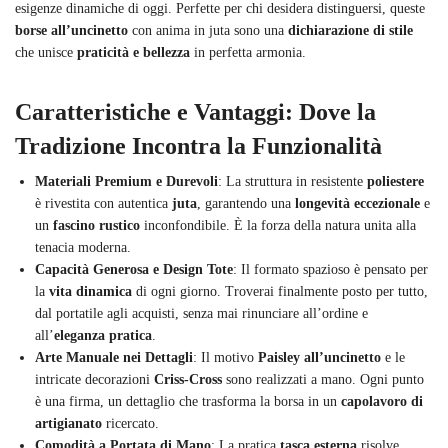
esigenze dinamiche di oggi. Perfette per chi desidera distinguersi, queste
borse all’uncinetto
con anima in juta sono una
dichiarazione di stile
che unisce
praticità e bellezza
in perfetta armonia.
Caratteristiche e Vantaggi: Dove la
Tradizione Incontra la Funzionalità
Materiali Premium e Durevoli
: La struttura in resistente
poliestere
è rivestita con autentica
juta
, garantendo una
longevità eccezionale
e
un
fascino rustico
inconfondibile. È la forza della natura unita alla
tenacia moderna.
Capacità Generosa e Design Tote
: Il formato spazioso è pensato per
la
vita dinamica
di ogni giorno. Troverai finalmente posto per tutto,
dal portatile agli acquisti, senza mai rinunciare all’ordine e
all’
eleganza pratica
.
Arte Manuale nei Dettagli
: Il motivo
Paisley all’uncinetto
e le
intricate decorazioni
Criss-Cross
sono realizzati a mano. Ogni punto
è una firma, un dettaglio che trasforma la borsa in un
capolavoro di
artigianato
ricercato.
Comodità a Portata di Mano
: La pratica
tasca esterna
risolve