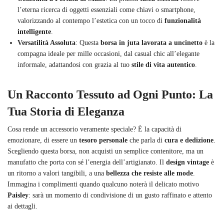
l’eterna ricerca di oggetti essenziali come chiavi o smartphone,
valorizzando al contempo l’estetica con un tocco di
funzionalità
intelligente
.
Versatilità Assoluta
: Questa
borsa in juta lavorata a uncinetto
è la
compagna ideale per mille occasioni, dal casual chic all’elegante
informale, adattandosi con grazia al tuo
stile di vita autentico
.
Un Racconto Tessuto ad Ogni Punto: La
Tua Storia di Eleganza
Cosa rende un accessorio veramente speciale? È la capacità di
emozionare, di essere un
tesoro personale
che parla di
cura e dedizione
.
Scegliendo questa borsa, non acquisti un semplice contenitore, ma un
manufatto che porta con sé l’energia dell’artigianato. Il
design vintage
è
un ritorno a valori tangibili, a una
bellezza che resiste alle mode
.
Immagina i complimenti quando qualcuno noterà il delicato motivo
Paisley
: sarà un momento di condivisione di un gusto raffinato e attento
ai dettagli.