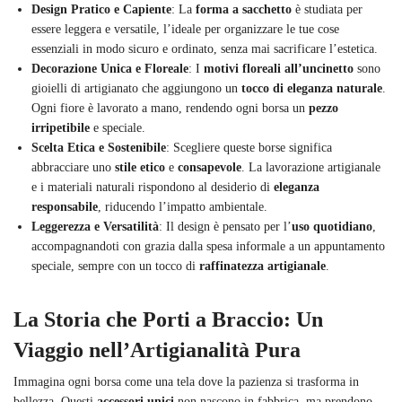
Design Pratico e Capiente
: La
forma a sacchetto
è studiata per
essere leggera e versatile, l’ideale per organizzare le tue cose
essenziali in modo sicuro e ordinato, senza mai sacrificare l’estetica.
Decorazione Unica e Floreale
: I
motivi floreali all’uncinetto
sono
gioielli di artigianato che aggiungono un
tocco di eleganza naturale
.
Ogni fiore è lavorato a mano, rendendo ogni borsa un
pezzo
irripetibile
e speciale.
Scelta Etica e Sostenibile
: Scegliere queste borse significa
abbracciare uno
stile etico
e
consapevole
. La lavorazione artigianale
e i materiali naturali rispondono al desiderio di
eleganza
responsabile
, riducendo l’impatto ambientale.
Leggerezza e Versatilità
: Il design è pensato per l’
uso quotidiano
,
accompagnandoti con grazia dalla spesa informale a un appuntamento
speciale, sempre con un tocco di
raffinatezza artigianale
.
La Storia che Porti a Braccio: Un
Viaggio nell’Artigianalità Pura
Immagina ogni borsa come una tela dove la pazienza si trasforma in
bellezza. Questi
accessori unici
non nascono in fabbrica, ma prendono