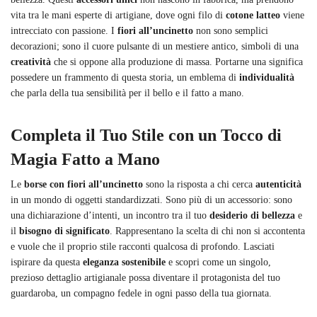
vita tra le mani esperte di artigiane, dove ogni filo di
cotone latteo
viene
intrecciato con passione. I
fiori all’uncinetto
non sono semplici
decorazioni; sono il cuore pulsante di un mestiere antico, simboli di una
creatività
che si oppone alla produzione di massa. Portarne una significa
possedere un frammento di questa storia, un emblema di
individualità
che parla della tua sensibilità per il bello e il fatto a mano.
Completa il Tuo Stile con un Tocco di
Magia Fatto a Mano
Le
borse con fiori all’uncinetto
sono la risposta a chi cerca
autenticità
in un mondo di oggetti standardizzati. Sono più di un accessorio: sono
una dichiarazione d’intenti, un incontro tra il tuo
desiderio di bellezza
e
il
bisogno di significato
. Rappresentano la scelta di chi non si accontenta
e vuole che il proprio stile racconti qualcosa di profondo. Lasciati
ispirare da questa
eleganza sostenibile
e scopri come un singolo,
prezioso dettaglio artigianale possa diventare il protagonista del tuo
guardaroba, un compagno fedele in ogni passo della tua giornata.