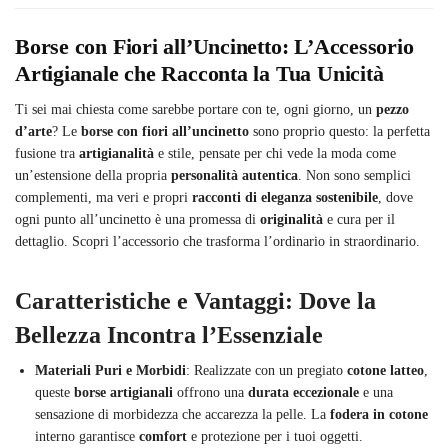
Borse con Fiori all’Uncinetto: L’Accessorio
Artigianale che Racconta la Tua Unicità
Ti sei mai chiesta come sarebbe portare con te, ogni giorno, un
pezzo
d’arte
? Le
borse con fiori all’uncinetto
sono proprio questo: la perfetta
fusione tra
artigianalità
e stile, pensate per chi vede la moda come
un’estensione della propria
personalità autentica
. Non sono semplici
complementi, ma veri e propri
racconti di eleganza sostenibile
, dove
ogni punto all’uncinetto è una promessa di
originalità
e cura per il
dettaglio. Scopri l’accessorio che trasforma l’ordinario in straordinario.
Caratteristiche e Vantaggi: Dove la
Bellezza Incontra l’Essenziale
Materiali Puri e Morbidi
: Realizzate con un pregiato
cotone latteo
,
queste
borse artigianali
offrono una
durata eccezionale
e una
sensazione di morbidezza che accarezza la pelle. La
fodera in cotone
interno garantisce
comfort
e protezione per i tuoi oggetti.