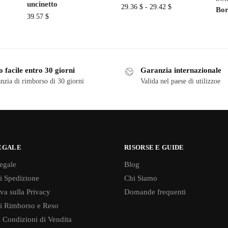
uncinetto
29.36
$
-
29.42
$
Bor
39.57
$
 facile entro 30 giorni
Garanzia internazionale
nzia di rimborso di 30 giorni
Valida nel paese di utilizzoe
EGALE
RISORSE E GUIDE
egale
Blog
di Spedizione
Chi Siamo
va sulla Privacy
Domande frequenti
di Rimborso e Reso
 Condizioni di Vendita