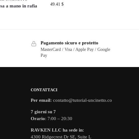
49.41
$
sa a mano in rafia
Pagamento sicuro e protetto
MasterCard / Visa / Apple Pay / Google
Pay
CONTATTACI
Per email:
contatto@tutorial-uncinetto.co
7 giorni su 7
Orario
: 7:00 – 20:30
RAVKEN LLC ha sede in:
4300 Ridgecrest Dr SE, Suite L