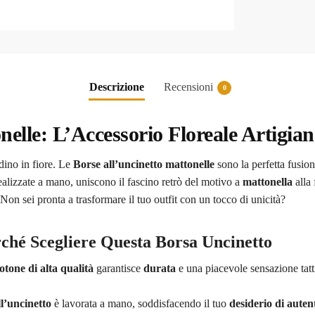
Descrizione
Recensioni
0
elle: L’Accessorio Floreale Artigiana
dino in fiore. Le
Borse all’uncinetto mattonelle
sono la perfetta fusion
ealizzate a mano, uniscono il fascino retrò del motivo a
mattonella
alla
 Non sei pronta a trasformare il tuo outfit con un tocco di unicità?
rché Scegliere Questa Borsa Uncinetto
otone di alta qualità
garantisce
durata
e una piacevole sensazione tatt
l’uncinetto
è lavorata a mano, soddisfacendo il tuo
desiderio di autent