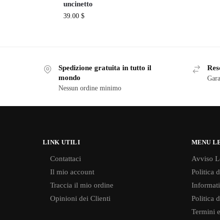
uncinetto
39.00
$
Spedizione gratuita in tutto il
Reso
mondo
Gara
Nessun ordine minimo
LINK UTILI
MENU L
Contattaci
Avviso L
Il mio account
Politica 
Traccia il mio ordine
Informati
Opinioni dei Clienti
Politica 
Termini e