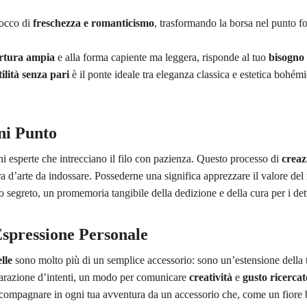
tocco di
freschezza e romanticismo
, trasformando la borsa nel punto fo
rtura ampia
e alla forma capiente ma leggera, risponde al tuo
bisogno 
ilità senza pari
è il ponte ideale tra eleganza classica e estetica bohém
ni Punto
ni esperte che intrecciano il filo con pazienza. Questo processo di
creaz
a d’arte da indossare. Possederne una significa apprezzare il valore del
 segreto, un promemoria tangibile della dedizione e della cura per i dett
Espressione Personale
lle
sono molto più di un semplice accessorio: sono un’estensione della tu
arazione d’intenti, un modo per comunicare
creatività
e
gusto ricercat
ccompagnare in ogni tua avventura da un accessorio che, come un fiore ben