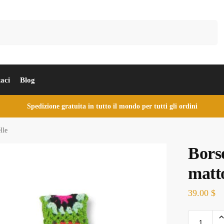
Cerca
aci
Blog
Spedizione gratuita in tutto il mondo per tutti gli ordini
lle
Borse
matt
39.00
$