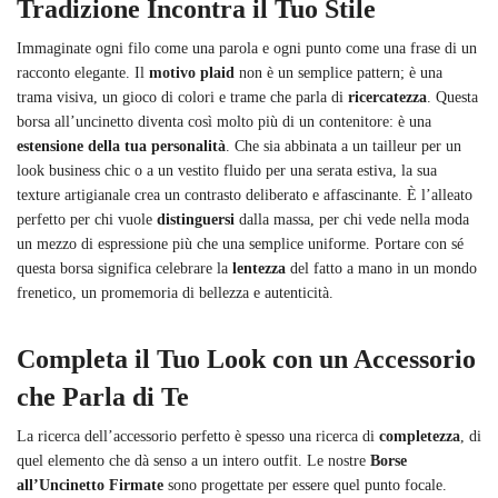
Tradizione Incontra il Tuo Stile
Immaginate ogni filo come una parola e ogni punto come una frase di un
racconto elegante. Il
motivo plaid
non è un semplice pattern; è una
trama visiva, un gioco di colori e trame che parla di
ricercatezza
. Questa
borsa all’uncinetto diventa così molto più di un contenitore: è una
estensione della tua personalità
. Che sia abbinata a un tailleur per un
look business chic o a un vestito fluido per una serata estiva, la sua
texture artigianale crea un contrasto deliberato e affascinante. È l’alleato
perfetto per chi vuole
distinguersi
dalla massa, per chi vede nella moda
un mezzo di espressione più che una semplice uniforme. Portare con sé
questa borsa significa celebrare la
lentezza
del fatto a mano in un mondo
frenetico, un promemoria di bellezza e autenticità.
Completa il Tuo Look con un Accessorio
che Parla di Te
La ricerca dell’accessorio perfetto è spesso una ricerca di
completezza
, di
quel elemento che dà senso a un intero outfit. Le nostre
Borse
all’Uncinetto Firmate
sono progettate per essere quel punto focale.