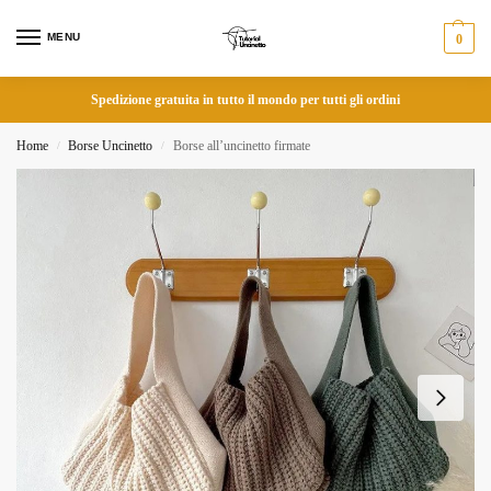
MENU
0
Spedizione gratuita in tutto il mondo per tutti gli ordini
Home
Borse Uncinetto
Borse all’uncinetto firmate
/
/