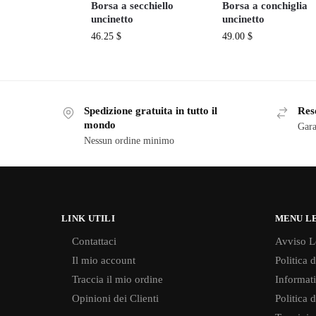
Borsa a secchiello
Borsa a conchiglia
uncinetto
uncinetto
46.25
$
49.00
$
Spedizione gratuita in tutto il
Reso
mondo
Gara
Nessun ordine minimo
LINK UTILI
MENU L
Contattaci
Avviso L
Il mio account
Politica 
Traccia il mio ordine
Informati
Opinioni dei Clienti
Politica 