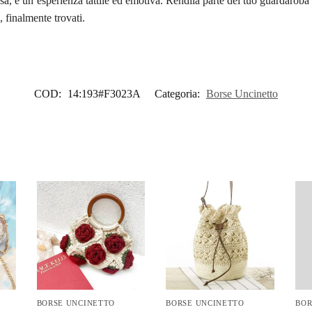
sa, è un’esperienza tattile ed emotiva. Rendila parte del tuo guardarob
, finalmente trovati.
COD:
14:193#F3023A
Categoria:
Borse Uncinetto
BORSE UNCINETTO
BORSE UNCINETTO
BOR