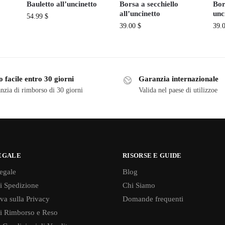
Bauletto all’uncinetto
Borsa a secchiello
Bor
all’uncinetto
unc
54.99
$
39.00
$
39.
 facile entro 30 giorni
Garanzia internazionale
nzia di rimborso di 30 giorni
Valida nel paese di utilizzoe
EGALE
RISORSE E GUIDE
egale
Blog
di Spedizione
Chi Siamo
va sulla Privacy
Domande frequenti
di Rimborso e Reso