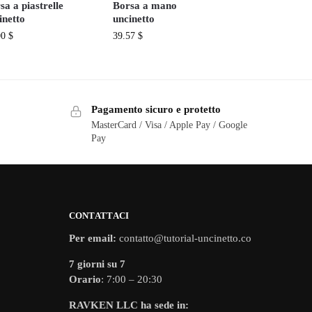
sa a piastrelle
Borsa a mano
inetto
uncinetto
00
$
39.57
$
Pagamento sicuro e protetto
MasterCard / Visa / Apple Pay / Google
Pay
CONTATTACI
Per email:
contatto@tutorial-uncinetto.co
7 giorni su 7
Orario
: 7:00 – 20:30
RAVKEN LLC ha sede in: