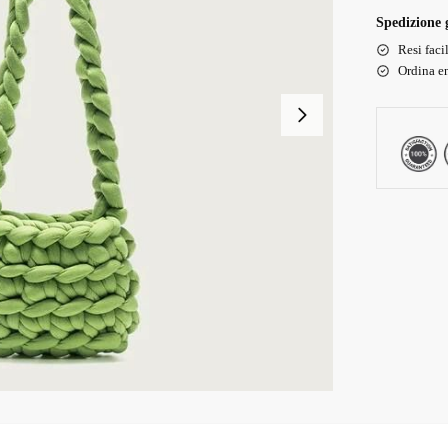
Spedizione g
Resi faci
Ordina en