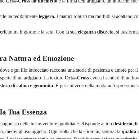
one
Criss-Cross all’uncinetto
è la firma dell’artigiano, un intreccio ch
nde incredibilmente
leggera
. I manici robusti ma morbidi si adattano 
perfetto tra il giorno e la sera. Con la sua
eleganza discreta
, si trasform
tra Natura ed Emozione
 dove ogni filo intrecciato racconta una storia di pazienza e amore per i
sperte di un artigiano. La texture
Criss-Cross
evoca i sentieri di un bos
fera di calma e genuinità
. È per chi vede nella moda un’espressione d
la Tua Essenza
rotagonista delle tue avventure quotidiane. Risponde al tuo
desiderio di 
, meraviglioso oggetto. Ogni volta che la sfiorerai, sentirai la
qualità 