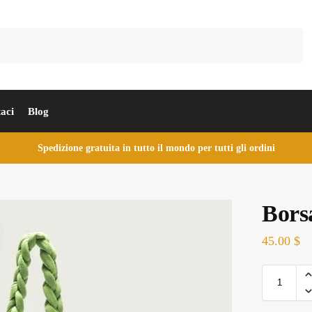
Cerca
aci
Blog
Spedizione gratuita in tutto il mondo per tutti gli ordini
Bors
45.00
$