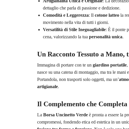
Artigianalità Unica e Originale
: La decorazi
dettaglio che parla di passione e dedizione.
Comodità e Leggerezza
: Il
cotone latteo
la re
movimento nella vita di tutti i giorni.
Versatilità di Stile Ineguagliabile
: È il ponte 
cena, valorizzando la tua
personalità unica
.
Un Racconto Tessuto a Mano, 
Immagina di portare con te un
giardino portatile
,
nasce su una catena di montaggio, ma tra le mani e
Portandola, non trasporti solo oggetti, ma un’
atmos
artigianale
.
Il Complemento che Completa 
La
Borsa Uncinetto Verde
è pronta a essere la p
compromessi, fondendo etica ed estetica in un unico