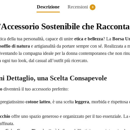
Descrizione
Recensioni
0
Accessorio Sostenibile che Racconta 
ica della tua personalità, capace di unire
etica e bellezza
? La
Borsa Un
soffio di natura
e artigianalità da portare sempre con sé. Realizzata a
diventando la compagna ideale per la donna contemporanea che non rinunc
a ogni tuo look, dal casual all’outfit più ricercato.
ni Dettaglio, una Scelta Consapevole
no
diventerà il tuo accessorio preferito:
n pregiatissimo
cotone latteo
, è una scelta
leggera
, morbida e rispettosa 
cchio
offre uno spazio generoso e organizzato per il tuo essenziale. La
affinata.