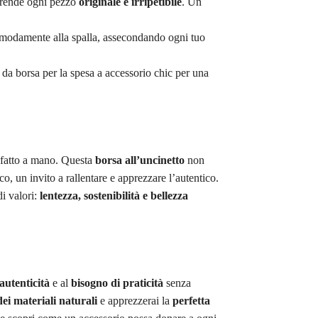
e rende ogni pezzo
originale e irripetibile
. Un
comodamente alla spalla, assecondando ogni tuo
a da borsa per la spesa a accessorio chic per una
l fatto a mano. Questa
borsa all’uncinetto
non
co, un invito a rallentare e apprezzare l’autentico.
i valori:
lentezza, sostenibilità e bellezza
autenticità
e al
bisogno di praticità
senza
dei materiali naturali
e apprezzerai la
perfetta