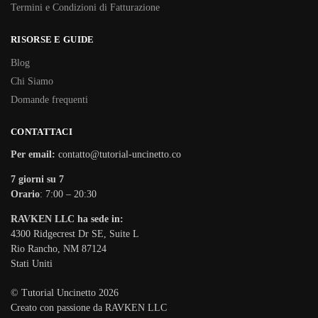
Termini e Condizioni di Fatturazione
RISORSE E GUIDE
Blog
Chi Siamo
Domande frequenti
CONTATTACI
Per email:
contatto@tutorial-uncinetto.co
7 giorni su 7
Orario
: 7:00 – 20:30
RAVKEN LLC ha sede in:
4300 Ridgecrest Dr SE, Suite L
Rio Rancho, NM 87124
Stati Uniti
© Tutorial Uncinetto 2026
Creato con passione da RAVKEN LLC