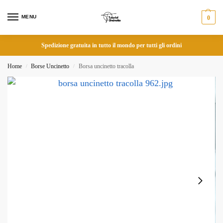
MENU
0
Spedizione gratuita in tutto il mondo per tutti gli ordini
Home
Borse Uncinetto
Borsa uncinetto tracolla
/
/