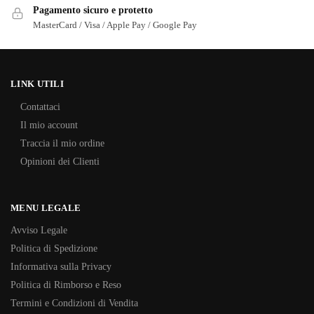
Pagamento sicuro e protetto
MasterCard / Visa / Apple Pay / Google Pay
LINK UTILI
Contattaci
Il mio account
Traccia il mio ordine
Opinioni dei Clienti
MENU LEGALE
Avviso Legale
Politica di Spedizione
Informativa sulla Privacy
Politica di Rimborso e Reso
Termini e Condizioni di Vendita