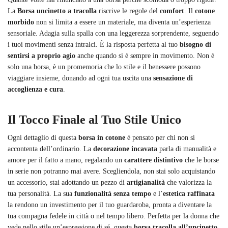
La
Borsa uncinetto a tracolla
riscrive le regole del
comfort
. Il
cotone
morbido
non si limita a essere un materiale, ma diventa un’esperienza
sensoriale. Adagia sulla spalla con una leggerezza sorprendente, seguendo
i tuoi movimenti senza intralci. È la risposta perfetta al tuo
bisogno di
sentirsi a proprio agio
anche quando si è sempre in movimento. Non è
solo una borsa, è un promemoria che lo stile e il benessere possono
viaggiare insieme, donando ad ogni tua uscita una
sensazione di
accoglienza e cura
.
Il Tocco Finale al Tuo Stile Unico
Ogni dettaglio di questa
borsa in cotone
è pensato per chi non si
accontenta dell’ordinario. La
decorazione incavata
parla di manualità e
amore per il fatto a mano, regalando un
carattere distintivo
che le borse
in serie non potranno mai avere. Scegliendola, non stai solo acquistando
un accessorio, stai adottando un pezzo di
artigianalità
che valorizza la
tua personalità. La sua
funzionalità senza tempo
e l’
estetica raffinata
la rendono un investimento per il tuo guardaroba, pronta a diventare la
tua compagna fedele in città o nel tempo libero. Perfetta per la donna che
vede nello stile un’espressione di sé, questa
borsa tracolla all’uncinetto