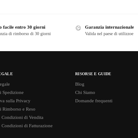
 facile entro 30 giorni
Garanzia internazionale
nzia di rimborso di 30 giorni
Valida nel paese di utilizzoe
EGALE
RISORSE E GUIDE
egale
Blog
di Spedizione
Chi Siamo
va sulla Privacy
Domande frequenti
di Rimborso e Reso
 Condizioni di Vendita
 Condizioni di Fatturazione