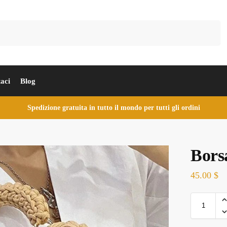
Cerca
aci
Blog
Spedizione gratuita in tutto il mondo per tutti gli ordini
Borsa
45.00
$