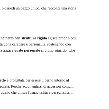
o
. Possiedi un pezzo unico, che racconta una storia
ncinetto con struttura rigida
agisce proprio così:
ta
dona carattere e personalità, sostenendo con
catezza
e
gusto personale
al primo sguardo. Che
etto
è progettata per essere il perno intorno al
eccata. Perché accontentarsi di accessori comuni
, quello che unisce
funzionalità
e
personalità
in