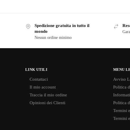
Spedizione gratuita in tutto il
Reso
mondo
Gara
Nessun ordine minimo
LINK UTILI
MENU L
Contattaci
Avviso L
Il mio account
Politica 
Traccia il mio ordine
Informati
Opinioni dei Clienti
Politica 
Termini e
Termini e