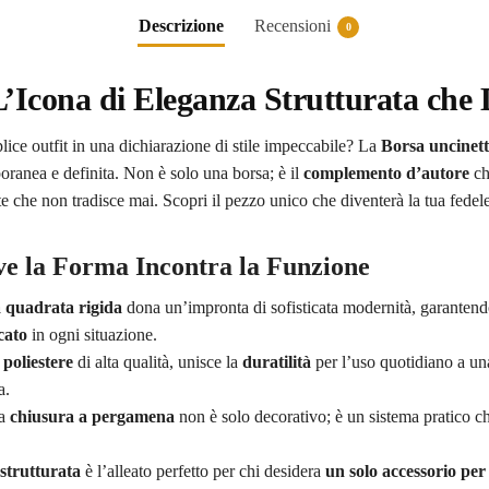
Descrizione
Recensioni
0
’Icona di Eleganza Strutturata che De
ice outfit in una dichiarazione di stile impeccabile? La
Borsa uncinett
mporanea e definita. Non è solo una borsa; è il
complemento d’autore
ch
te che non tradisce mai. Scopri il pezzo unico che diventerà la tua fede
ve la Forma Incontra la Funzione
 quadrata rigida
dona un’impronta di sofisticata modernità, garantendo
cato
in ogni situazione.
n
poliestere
di alta qualità, unisce la
duratilità
per l’uso quotidiano a una 
a.
la
chiusura a pergamena
non è solo decorativo; è un sistema pratico che
 strutturata
è l’alleato perfetto per chi desidera
un solo accessorio per 