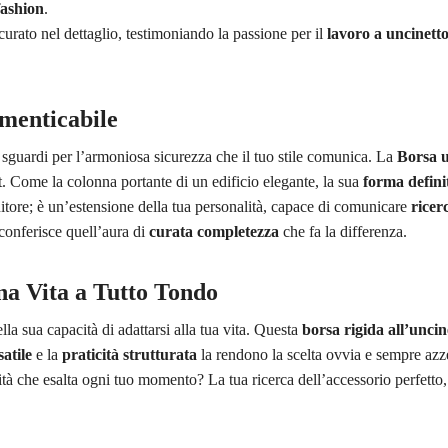
 fashion
.
curato nel dettaglio, testimoniando la passione per il
lavoro a uncinett
imenticabile
i sguardi per l’armoniosa sicurezza che il tuo stile comunica. La
Borsa u
t. Come la colonna portante di un edificio elegante, la sua
forma defini
nitore; è un’estensione della tua personalità, capace di comunicare
ricer
 conferisce quell’aura di
curata completezza
che fa la differenza.
a Vita a Tutto Tondo
lla sua capacità di adattarsi alla tua vita. Questa
borsa rigida all’uncin
atile
e la
praticità strutturata
la rendono la scelta ovvia e sempre azz
tà che esalta ogni tuo momento? La tua ricerca dell’accessorio perfetto