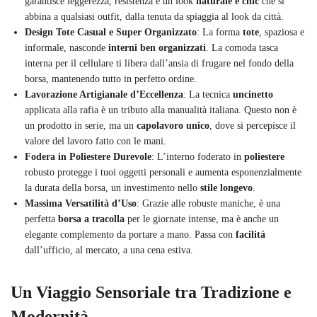
garantisce leggerezza, resistenza e un look
naturale e chic
che si
abbina a qualsiasi outfit, dalla tenuta da spiaggia al look da città.
Design Tote Casual e Super Organizzato
: La forma
tote
, spaziosa e
informale, nasconde
interni ben organizzati
. La comoda tasca
interna per il cellulare ti libera dall’ansia di frugare nel fondo della
borsa, mantenendo tutto in perfetto ordine.
Lavorazione Artigianale d’Eccellenza
: La tecnica
uncinetto
applicata alla rafia è un tributo alla manualità italiana. Questo non è
un prodotto in serie, ma un
capolavoro unico
, dove si percepisce il
valore del lavoro fatto con le mani.
Fodera in Poliestere Durevole
: L’interno foderato in
poliestere
robusto protegge i tuoi oggetti personali e aumenta esponenzialmente
la durata della borsa, un investimento nello
stile longevo
.
Massima Versatilità d’Uso
: Grazie alle robuste maniche, è una
perfetta
borsa a tracolla
per le giornate intense, ma è anche un
elegante complemento da portare a mano. Passa con
facilità
dall’ufficio, al mercato, a una cena estiva.
Un Viaggio Sensoriale tra Tradizione e
Modernità