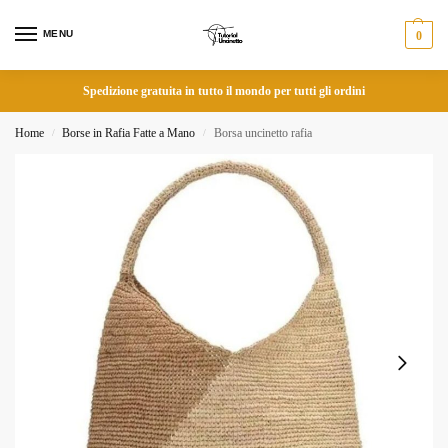
MENU
0
Spedizione gratuita in tutto il mondo per tutti gli ordini
Home
Borse in Rafia Fatte a Mano
Borsa uncinetto rafia
/
/