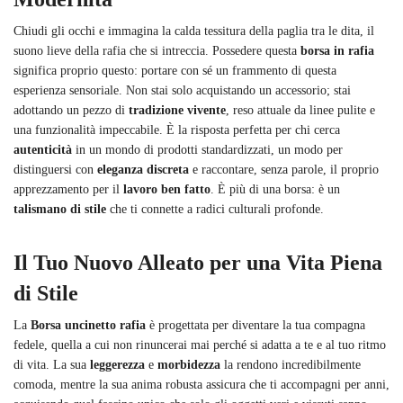
Chiudi gli occhi e immagina la calda tessitura della paglia tra le dita, il
suono lieve della rafia che si intreccia. Possedere questa
borsa in rafia
significa proprio questo: portare con sé un frammento di questa
esperienza sensoriale. Non stai solo acquistando un accessorio; stai
adottando un pezzo di
tradizione vivente
, reso attuale da linee pulite e
una funzionalità impeccabile. È la risposta perfetta per chi cerca
autenticità
in un mondo di prodotti standardizzati, un modo per
distinguersi con
eleganza discreta
e raccontare, senza parole, il proprio
apprezzamento per il
lavoro ben fatto
. È più di una borsa: è un
talismano di stile
che ti connette a radici culturali profonde.
Il Tuo Nuovo Alleato per una Vita Piena
di Stile
La
Borsa uncinetto rafia
è progettata per diventare la tua compagna
fedele, quella a cui non rinuncerai mai perché si adatta a te e al tuo ritmo
di vita. La sua
leggerezza
e
morbidezza
la rendono incredibilmente
comoda, mentre la sua anima robusta assicura che ti accompagni per anni,