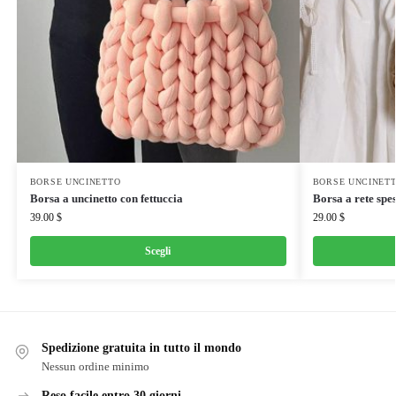
BORSE UNCINETTO
BORSE UNCINET
Borsa a uncinetto con fettuccia
Borsa a rete spe
39.00
$
29.00
$
Scegli
Spedizione gratuita in tutto il mondo
Nessun ordine minimo
Reso facile entro 30 giorni