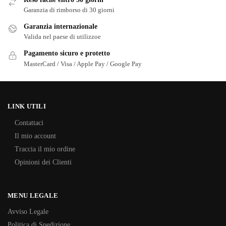
Garanzia di rimborso di 30 giorni
Garanzia internazionale
Valida nel paese di utilizzoe
Pagamento sicuro e protetto
MasterCard / Visa / Apple Pay / Google Pay
LINK UTILI
Contattaci
Il mio account
Traccia il mio ordine
Opinioni dei Clienti
MENU LEGALE
Avviso Legale
Politica di Spedizione