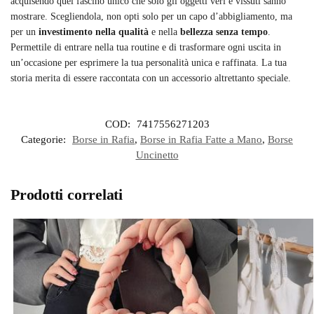
acquisendo quel fascino unico che solo gli oggetti veri e vissuti sanno
mostrare. Scegliendola, non opti solo per un capo d’abbigliamento, ma
per un
investimento nella qualità
e nella
bellezza senza tempo
.
Permettile di entrare nella tua routine e di trasformare ogni uscita in
un’occasione per esprimere la tua personalità unica e raffinata. La tua
storia merita di essere raccontata con un accessorio altrettanto speciale.
COD:
7417556271203
Categorie:
Borse in Rafia
,
Borse in Rafia Fatte a Mano
,
Borse
Uncinetto
Prodotti correlati