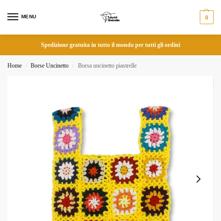
MENU
0
Spedizione gratuita in tutto il mondo per tutti gli ordini
Home
Borse Uncinetto
Borsa uncinetto piastrelle
/
/