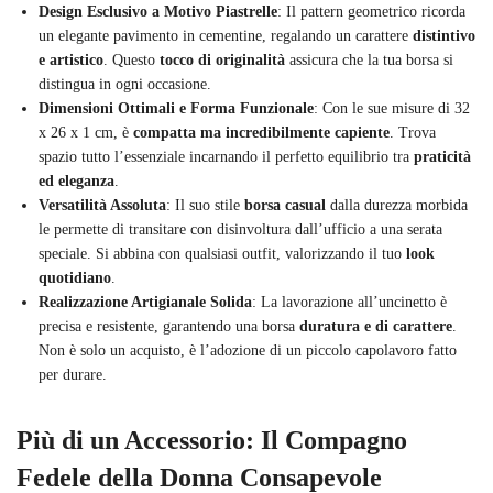
Design Esclusivo a Motivo Piastrelle
: Il pattern geometrico ricorda
un elegante pavimento in cementine, regalando un carattere
distintivo
e artistico
. Questo
tocco di originalità
assicura che la tua borsa si
distingua in ogni occasione.
Dimensioni Ottimali e Forma Funzionale
: Con le sue misure di 32
x 26 x 1 cm, è
compatta ma incredibilmente capiente
. Trova
spazio tutto l’essenziale incarnando il perfetto equilibrio tra
praticità
ed eleganza
.
Versatilità Assoluta
: Il suo stile
borsa casual
dalla durezza morbida
le permette di transitare con disinvoltura dall’ufficio a una serata
speciale. Si abbina con qualsiasi outfit, valorizzando il tuo
look
quotidiano
.
Realizzazione Artigianale Solida
: La lavorazione all’uncinetto è
precisa e resistente, garantendo una borsa
duratura e di carattere
.
Non è solo un acquisto, è l’adozione di un piccolo capolavoro fatto
per durare.
Più di un Accessorio: Il Compagno
Fedele della Donna Consapevole