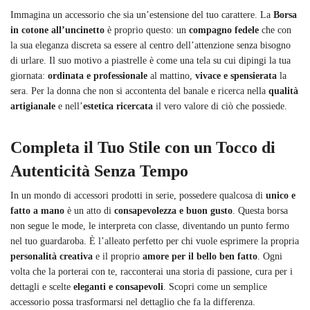
Immagina un accessorio che sia un’estensione del tuo carattere. La
Borsa
in cotone all’uncinetto
è proprio questo: un
compagno fedele
che con
la sua eleganza discreta sa essere al centro dell’attenzione senza bisogno
di urlare. Il suo motivo a piastrelle è come una tela su cui dipingi la tua
giornata:
ordinata e professionale
al mattino,
vivace e spensierata
la
sera. Per la donna che non si accontenta del banale e ricerca nella
qualità
artigianale
e nell’
estetica ricercata
il vero valore di ciò che possiede.
Completa il Tuo Stile con un Tocco di
Autenticità Senza Tempo
In un mondo di accessori prodotti in serie, possedere qualcosa di
unico e
fatto a mano
è un atto di
consapevolezza e buon gusto
. Questa borsa
non segue le mode, le interpreta con classe, diventando un punto fermo
nel tuo guardaroba. È l’alleato perfetto per chi vuole esprimere la propria
personalità creativa
e il proprio
amore per il bello ben fatto
. Ogni
volta che la porterai con te, racconterai una storia di passione, cura per i
dettagli e scelte
eleganti e consapevoli
. Scopri come un semplice
accessorio possa trasformarsi nel dettaglio che fa la differenza.