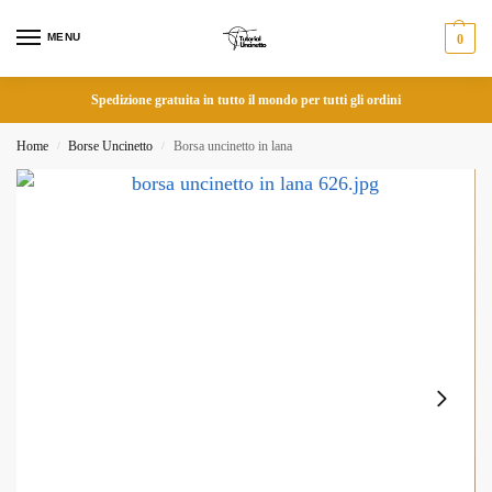
MENU
0
Spedizione gratuita in tutto il mondo per tutti gli ordini
Home
Borse Uncinetto
Borsa uncinetto in lana
/
/