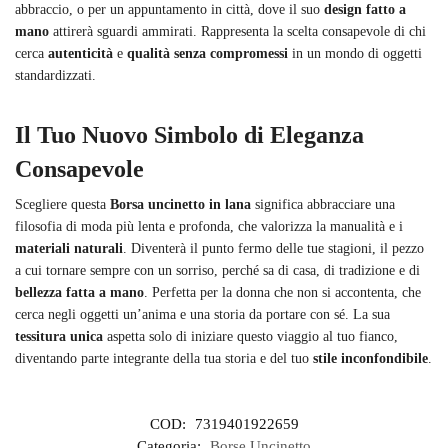
abbraccio, o per un appuntamento in città, dove il suo
design fatto a
mano
attirerà sguardi ammirati. Rappresenta la scelta consapevole di chi
cerca
autenticità
e
qualità senza compromessi
in un mondo di oggetti
standardizzati.
Il Tuo Nuovo Simbolo di Eleganza
Consapevole
Scegliere questa
Borsa uncinetto in lana
significa abbracciare una
filosofia di moda più lenta e profonda, che valorizza la manualità e i
materiali naturali
. Diventerà il punto fermo delle tue stagioni, il pezzo
a cui tornare sempre con un sorriso, perché sa di casa, di tradizione e di
bellezza fatta a mano
. Perfetta per la donna che non si accontenta, che
cerca negli oggetti un’anima e una storia da portare con sé. La sua
tessitura unica
aspetta solo di iniziare questo viaggio al tuo fianco,
diventando parte integrante della tua storia e del tuo
stile inconfondibile
.
COD:
7319401922659
Categoria:
Borse Uncinetto