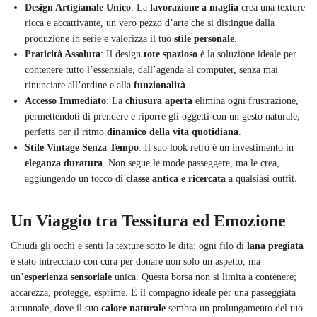
Design Artigianale Unico
: La
lavorazione a maglia
crea una texture
ricca e accattivante, un vero pezzo d’arte che si distingue dalla
produzione in serie e valorizza il tuo
stile personale
.
Praticità Assoluta
: Il design
tote spazioso
è la soluzione ideale per
contenere tutto l’essenziale, dall’agenda al computer, senza mai
rinunciare all’ordine e alla
funzionalità
.
Accesso Immediato
: La
chiusura aperta
elimina ogni frustrazione,
permettendoti di prendere e riporre gli oggetti con un gesto naturale,
perfetta per il ritmo
dinamico della vita quotidiana
.
Stile Vintage Senza Tempo
: Il suo look retrò è un investimento in
eleganza duratura
. Non segue le mode passeggere, ma le crea,
aggiungendo un tocco di
classe antica e ricercata
a qualsiasi outfit.
Un Viaggio tra Tessitura ed Emozione
Chiudi gli occhi e senti la texture sotto le dita: ogni filo di
lana pregiata
è stato intrecciato con cura per donare non solo un aspetto, ma
un’
esperienza sensoriale
unica. Questa borsa non si limita a contenere;
accarezza, protegge, esprime. È il compagno ideale per una passeggiata
autunnale, dove il suo
calore naturale
sembra un prolungamento del tuo