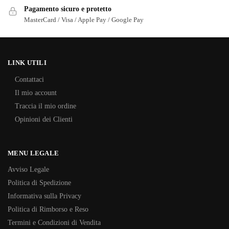
Pagamento sicuro e protetto
MasterCard / Visa / Apple Pay / Google Pay
LINK UTILI
Contattaci
Il mio account
Traccia il mio ordine
Opinioni dei Clienti
MENU LEGALE
Avviso Legale
Politica di Spedizione
Informativa sulla Privacy
Politica di Rimborso e Reso
Termini e Condizioni di Vendita