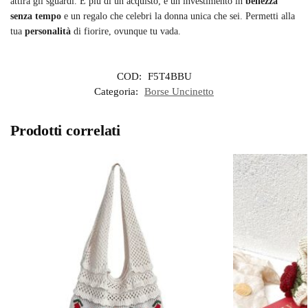
attira gli sguardi. È più di un acquisto; è un investimento in
bellezza
senza tempo
e un regalo che celebri la donna unica che sei. Permetti alla
tua
personalità
di fiorire, ovunque tu vada.
COD:
F5T4BBU
Categoria:
Borse Uncinetto
Prodotti correlati