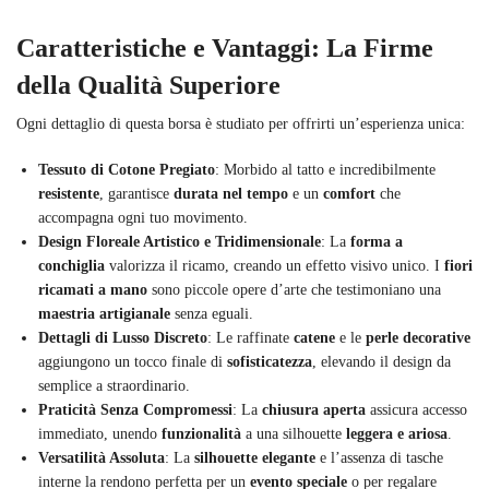
Caratteristiche e Vantaggi: La Firme
della Qualità Superiore
Ogni dettaglio di questa borsa è studiato per offrirti un’esperienza unica:
Tessuto di Cotone Pregiato
: Morbido al tatto e incredibilmente
resistente
, garantisce
durata nel tempo
e un
comfort
che
accompagna ogni tuo movimento.
Design Floreale Artistico e Tridimensionale
: La
forma a
conchiglia
valorizza il ricamo, creando un effetto visivo unico. I
fiori
ricamati a mano
sono piccole opere d’arte che testimoniano una
maestria artigianale
senza eguali.
Dettagli di Lusso Discreto
: Le raffinate
catene
e le
perle decorative
aggiungono un tocco finale di
sofisticatezza
, elevando il design da
semplice a straordinario.
Praticità Senza Compromessi
: La
chiusura aperta
assicura accesso
immediato, unendo
funzionalità
a una silhouette
leggera e ariosa
.
Versatilità Assoluta
: La
silhouette elegante
e l’assenza di tasche
interne la rendono perfetta per un
evento speciale
o per regalare