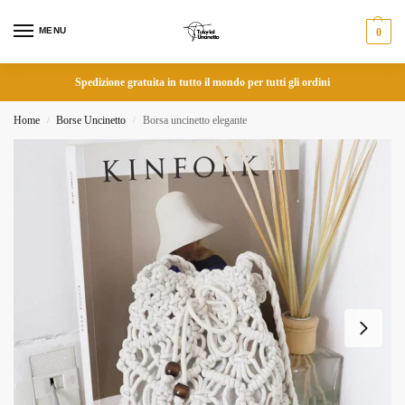
MENU
0
Spedizione gratuita in tutto il mondo per tutti gli ordini
Home
Borse Uncinetto
Borsa uncinetto elegante
/
/