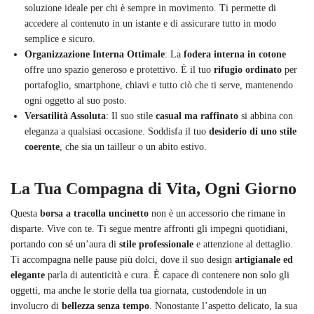
soluzione ideale per chi è sempre in movimento. Ti permette di
accedere al contenuto in un istante e di assicurare tutto in modo
semplice e sicuro.
Organizzazione Interna Ottimale
: La
fodera interna in cotone
offre uno spazio generoso e protettivo. È il tuo
rifugio ordinato
per
portafoglio, smartphone, chiavi e tutto ciò che ti serve, mantenendo
ogni oggetto al suo posto.
Versatilità Assoluta
: Il suo stile
casual ma raffinato
si abbina con
eleganza a qualsiasi occasione. Soddisfa il tuo
desiderio di uno stile
coerente
, che sia un tailleur o un abito estivo.
La Tua Compagna di Vita, Ogni Giorno
Questa
borsa a tracolla uncinetto
non è un accessorio che rimane in
disparte. Vive con te. Ti segue mentre affronti gli impegni quotidiani,
portando con sé un’aura di
stile professionale
e attenzione al dettaglio.
Ti accompagna nelle pause più dolci, dove il suo design
artigianale ed
elegante
parla di autenticità e cura. È capace di contenere non solo gli
oggetti, ma anche le storie della tua giornata, custodendole in un
involucro di
bellezza senza tempo
. Nonostante l’aspetto delicato, la sua