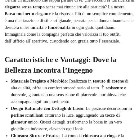
Cerchi un accessorio che sappia parlare di te, che racconti la tua ricerca di
eleganza senza tempo
senza mai rinunciare alla praticità? La nostra
Borsa uncinetto elegante
è la risposta. Più di un semplice complemento,
è una dichiarazione di stile artigianale, pensata per la donna dinamica che
desidera unire
unicità
e
funzionalità
in ogni gesto quotidiano.
Immaginala come la compagna perfetta che valorizza il tuo outfit,
dall’ufficio all’aperitivo, custodendo con grazia tutto l’essenziale.
Caratteristiche e Vantaggi: Dove la
Bellezza Incontra l’Ingegno
Materiale Pregiato e Morbido
: Realizzata in
tessuto di cotone
di
alta qualità, offre un comfort straordinario al tatto. È
resistente
e
durevole, garantendo una sensazione di piacevole morbidezza che
accompagna ogni tuo movimento.
Design Raffinato con Dettagli di Lusso
: Le preziose decorazioni in
perline
scintillanti catturano la luce, aggiungendo un
tocco di
glamour
unico. Questi dettagli trasformano la borsa in un vero
gioiello da indossare, elevando ogni look.
Chiusura Sicura e Pratica
: La comoda
chiusura a stringa
è la