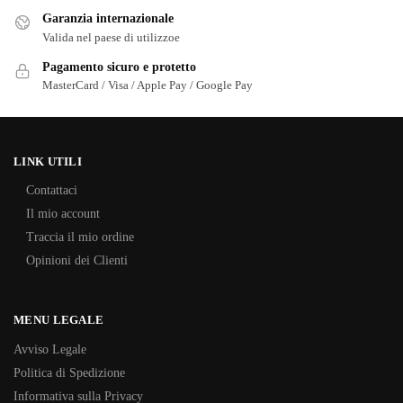
Garanzia internazionale
Valida nel paese di utilizzoe
Pagamento sicuro e protetto
MasterCard / Visa / Apple Pay / Google Pay
LINK UTILI
Contattaci
Il mio account
Traccia il mio ordine
Opinioni dei Clienti
MENU LEGALE
Avviso Legale
Politica di Spedizione
Informativa sulla Privacy