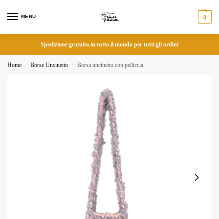
MENU
0
Spedizione gratuita in tutto il mondo per tutti gli ordini
Home
Borse Uncinetto
Borsa uncinetto con pelliccia
/
/