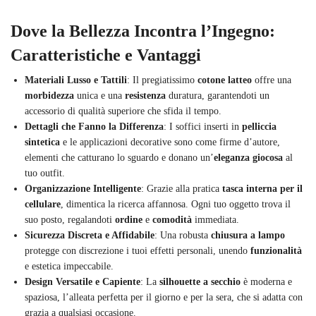
Dove la Bellezza Incontra l’Ingegno:
Caratteristiche e Vantaggi
Materiali Lusso e Tattili
: Il pregiatissimo
cotone latteo
offre una
morbidezza
unica e una
resistenza
duratura, garantendoti un
accessorio di qualità superiore che sfida il tempo.
Dettagli che Fanno la Differenza
: I soffici inserti in
pelliccia
sintetica
e le applicazioni decorative sono come firme d’autore,
elementi che catturano lo sguardo e donano un’
eleganza giocosa
al
tuo outfit.
Organizzazione Intelligente
: Grazie alla pratica
tasca interna per il
cellulare
, dimentica la ricerca affannosa. Ogni tuo oggetto trova il
suo posto, regalandoti
ordine
e
comodità
immediata.
Sicurezza Discreta e Affidabile
: Una robusta
chiusura a lampo
protegge con discrezione i tuoi effetti personali, unendo
funzionalità
e estetica impeccabile.
Design Versatile e Capiente
: La
silhouette a secchio
è moderna e
spaziosa, l’alleata perfetta per il giorno e per la sera, che si adatta con
grazia a qualsiasi occasione.