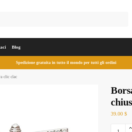
Cerca
aci
Blog
Spedizione gratuita in tutto il mondo per tutti gli ordini
a clic clac
Bors
chius
39.00
$