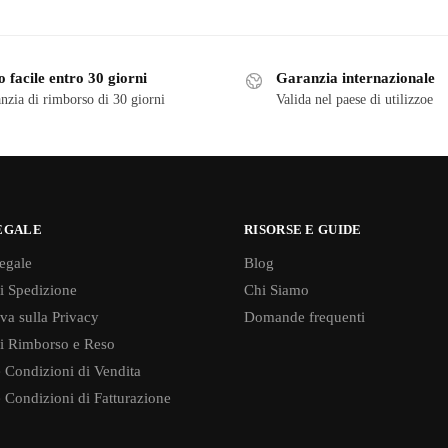
 facile entro 30 giorni
Garanzia internazionale
nzia di rimborso di 30 giorni
Valida nel paese di utilizzoe
EGALE
RISORSE E GUIDE
egale
Blog
di Spedizione
Chi Siamo
va sulla Privacy
Domande frequenti
di Rimborso e Reso
 Condizioni di Vendita
 Condizioni di Fatturazione