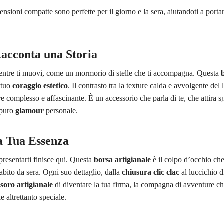
ensioni compatte sono perfette per il giorno e la sera, aiutandoti a porta
Racconta una Storia
ntre ti muovi, come un mormorio di stelle che ti accompagna. Questa
 tuo
coraggio estetico
. Il contrasto tra la texture calda e avvolgente del
re complesso e affascinante. È un accessorio che parla di te, che attira s
 puro
glamour
personale.
a Tua Essenza
presentarti finisce qui. Questa
borsa artigianale
è il colpo d’occhio ch
bito da sera. Ogni suo dettaglio, dalla
chiusura clic clac
al luccichio d
esoro artigianale
di diventare la tua firma, la compagna di avventure che b
e altrettanto speciale.