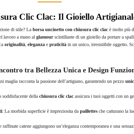
ra Clic Clac: Il Gioiello Artigianale
zione di stile? La
borsa uncinetto con chiusura clic clac
è molto più d
l lavoro a mano al
glamour
scintillante di un gioiello da portare a spa
rca
originalità
,
eleganza
e
praticità
in un unico, irresistibile oggetto. S
Incontro tra Bellezza Unica e Design Funzio
ni maglia racconta la passione dell’artigiano, garantendo un pezzo
unic
no soddisfacente della
chiusura clic clac
assicura i tuoi oggetti con un g
ti
: La morbida superficie è impreziosita da
paillettes
che catturano la l
e raffinate catene aggiungono un’eleganza contemporanea e una sensaz