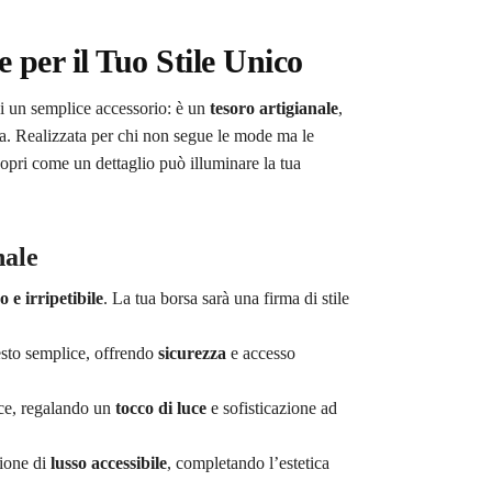
 per il Tuo Stile Unico
i un semplice accessorio: è un
tesoro artigianale
,
lla. Realizzata per chi non segue le mode ma le
copri come un dettaglio può illuminare la tua
nale
o e irripetibile
. La tua borsa sarà una firma di stile
esto semplice, offrendo
sicurezza
e accesso
uce, regalando un
tocco di luce
e sofisticazione ad
ione di
lusso accessibile
, completando l’estetica