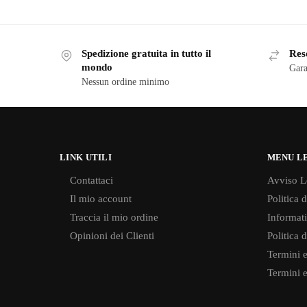
Spedizione gratuita in tutto il
Reso
mondo
Gara
Nessun ordine minimo
LINK UTILI
MENU L
Contattaci
Avviso L
Il mio account
Politica 
Traccia il mio ordine
Informati
Opinioni dei Clienti
Politica 
Termini e
Termini e