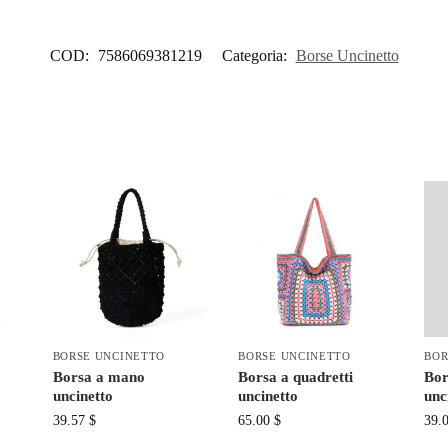
COD:
7586069381219
Categoria:
Borse Uncinetto
BORSE UNCINETTO
BORSE UNCINETTO
BOR
Borsa a mano
Borsa a quadretti
Bor
uncinetto
uncinetto
unc
39.57
$
65.00
$
39.