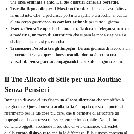
una linea
ordinata e chic
. È il tuo
quartier generale portatile
.
Tracolla Regolabile per il Massimo Comfort
: Personalizza l’altezza
in un istante. Che tu preferisca portarla a spalla o a tracolla, si adatta
al tuo corpo garantendo un
comfort ottimale
per tutto il giorno.
Estetica Senza Tempo
: La finitura in rafia dona un’
eleganza rustica
e moderna
, un
tocco di autenticità
che supera le mode stagionali e
si abbina a qualsiasi guardaroba.
Transizione Perfetta tra gli Impegni
: Da una giornata di lavoro a un
momento di svago, questa
borsa tracolla donna
dimostra una
versatilità senza pari
, accompagnandoti con
stile
in ogni scenario.
Il Tuo Alleato di Stile per una Routine
Senza Pensieri
Immagina di avere al tuo fianco un
alleato silenzioso
che semplifica le
tue giornate. Questa
borsa tracolla rafia
è proprio questo: il punto di
riferimento per le tue cose più care, che ti permette di affrontare gli
impegni con la
sicurezza
di essere sempre impeccabile. Non si limita a
contenere oggetti, racchiude il tuo stile di vita dinamico, offrendoti
quella
curata disinvoltura
che fa la differenza. È la risposta concreta al