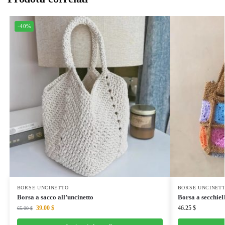
-40%
BORSE UNCINETTO
BORSE UNCINET
Borsa a sacco all’uncinetto
Borsa a secchiel
39.00
$
46.25
$
65.00
$