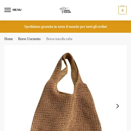
MENU
0
Spedizione gratuita in tutto il mondo per tutti gli ordini
Home
Borse Uncinetto
Borsa tracolla rafia
/
/