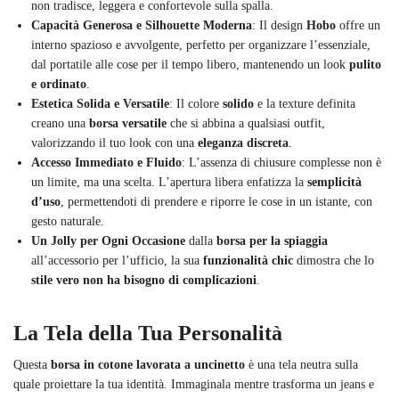
non tradisce, leggera e confortevole sulla spalla.
Capacità Generosa e Silhouette Moderna
: Il design
Hobo
offre un
interno spazioso e avvolgente, perfetto per organizzare l’essenziale,
dal portatile alle cose per il tempo libero, mantenendo un look
pulito
e ordinato
.
Estetica Solida e Versatile
: Il colore
solido
e la texture definita
creano una
borsa versatile
che si abbina a qualsiasi outfit,
valorizzando il tuo look con una
eleganza discreta
.
Accesso Immediato e Fluido
: L’assenza di chiusure complesse non è
un limite, ma una scelta. L’apertura libera enfatizza la
semplicità
d’uso
, permettendoti di prendere e riporre le cose in un istante, con
gesto naturale.
Un Jolly per Ogni Occasione
dalla
borsa per la spiaggia
all’accessorio per l’ufficio, la sua
funzionalità chic
dimostra che lo
stile vero non ha bisogno di complicazioni
.
La Tela della Tua Personalità
Questa
borsa in cotone lavorata a uncinetto
è una tela neutra sulla
quale proiettare la tua identità. Immaginala mentre trasforma un jeans e