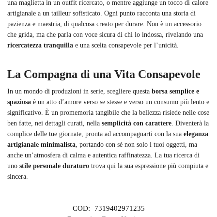
una maglietta in un outfit ricercato, o mentre aggiunge un tocco di calore
artigianale a un tailleur sofisticato. Ogni punto racconta una storia di
pazienza e maestria, di qualcosa creato per durare. Non è un accessorio
che grida, ma che parla con voce sicura di chi lo indossa, rivelando una
ricercatezza tranquilla
e una scelta consapevole per l’unicità.
La Compagna di una Vita Consapevole
In un mondo di produzioni in serie, scegliere questa
borsa semplice e
spaziosa
è un atto d’amore verso se stesse e verso un consumo più lento e
significativo. È un promemoria tangibile che la bellezza risiede nelle cose
ben fatte, nei dettagli curati, nella
semplicità con carattere
. Diventerà la
complice delle tue giornate, pronta ad accompagnarti con la sua
eleganza
artigianale minimalista
, portando con sé non solo i tuoi oggetti, ma
anche un’atmosfera di calma e autentica raffinatezza. La tua ricerca di
uno
stile personale duraturo
trova qui la sua espressione più compiuta e
sincera.
COD:
7319402971235