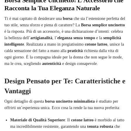
Borsa Semplice Uncinetto: L’Accessorio che
Racconta la Tua Eleganza Naturale
Ti è mai capitato di desiderare una
borsa
che sia l’estensione perfetta del
tuo stile, senza sforzo e piena di carattere? La
Borsa semplice uncinetto
è la risposta. Più di un accessorio, è una dichiarazione d’intenti: celebra
la bellezza dell’
artigianalità
, l’
eleganza senza tempo
e la
semplicità
intelligente
. Realizzata a mano in pregiatissimo
cotone latteo
, unisce la
calda sensazione del fatto a mano alla
praticità
richiesta dalla vita di
ogni giorno. È la compagna ideale per la donna che non segue le mode,
ma le crea, scegliendo
autenticità
e design consapevole.
Design Pensato per Te: Caratteristiche e
Vantaggi
Ogni dettaglio di questa
borsa uncinetto minimalista
è studiato per
offrirti un’esperienza unica. Ecco cosa la rende la tua nuova preferita:
Materiale di Qualità Superiore
: Il
cotone latteo
è morbido al tatto
ma incredibilmente resistente, garantendo una
tenuta robusta
che