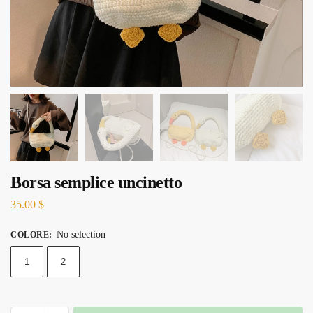
Borsa semplice uncinetto
35.00
$
No selection
COLORE
:
1
2