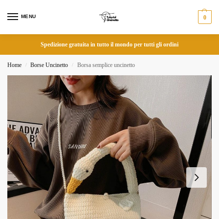
MENU
0
Spedizione gratuita in tutto il mondo per tutti gli ordini
Home
Borse Uncinetto
Borsa semplice uncinetto
/
/