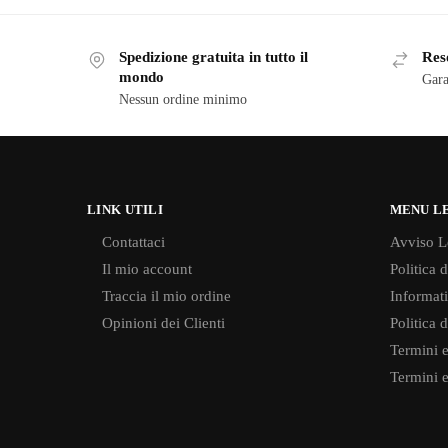
Spedizione gratuita in tutto il
Reso
mondo
Gara
Nessun ordine minimo
LINK UTILI
MENU L
Contattaci
Avviso L
Il mio account
Politica 
Traccia il mio ordine
Informati
Opinioni dei Clienti
Politica 
Termini e
Termini e