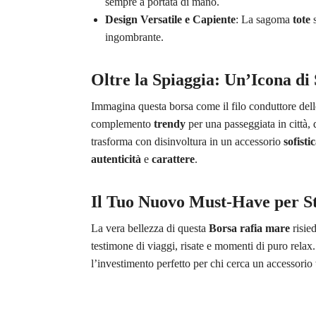
sempre a portata di mano.
Design Versatile e Capiente
: La sagoma
tote
s
ingombrante.
Oltre la Spiaggia: Un’Icona d
Immagina questa borsa come il filo conduttore delle 
complemento
trendy
per una passeggiata in città, do
trasforma con disinvoltura in un accessorio
sofisti
autenticità
e
carattere
.
Il Tuo Nuovo Must-Have per St
La vera bellezza di questa
Borsa rafia mare
risied
testimone di viaggi, risate e momenti di puro relax.
l’investimento perfetto per chi cerca un accessorio