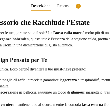
Descrizione
Recensioni
0
ssorio che Racchiude l’Estate
per le tue giornate sotto il sole? La
Borsa rafia mare
è molto più di un 
leganza bohémien
, questa tote è l’essenza della stagione calda, pronta a
 uscita in una dichiarazione di gusto autentico.
sign Pensato per Te
 unica. Ecco perché diventerà il tuo
must-have
preferito:
in
paglia di rafia
intrecciata garantisce
leggerezza
e traspirabilità, men
natura.
ecorazione in pelliccia
aggiunge un tocco di
glamour
inaspettato, tr
 cerniera
mantiene tutto al sicuro, mentre la comoda
tasca esterna
fron