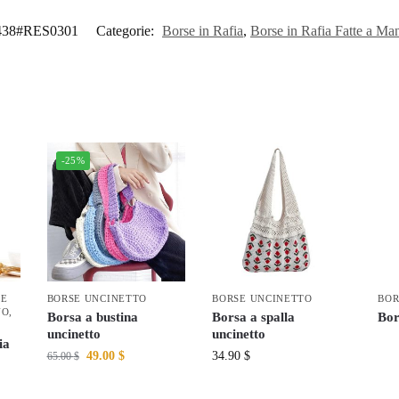
438#RES0301
Categorie:
Borse in Rafia
,
Borse in Rafia Fatte a Ma
-25%
SE
BORSE UNCINETTO
BORSE UNCINETTO
BOR
NO
,
Borsa a bustina
Borsa a spalla
Bor
uncinetto
uncinetto
ia
49.00
$
34.90
$
65.00
$