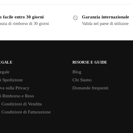
 facile entro 30 giorni
Garanzia internazionale
nzia di rimborso di 30 giorni
Valida nel paese di utilizzoe
EGALE
RISORSE E GUIDE
egale
Blog
di Spedizione
Chi Siamo
va sulla Privacy
Domande frequenti
di Rimborso e Reso
 Condizioni di Vendita
 Condizioni di Fatturazione