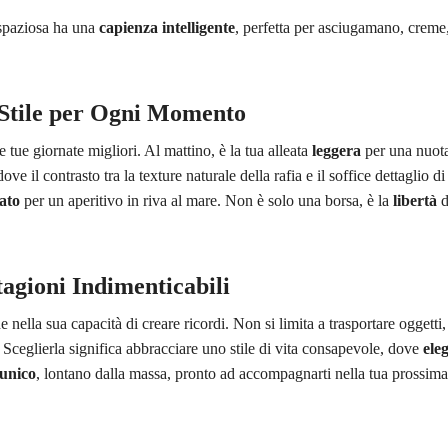
paziosa ha una
capienza intelligente
, perfetta per asciugamano, creme, 
i Stile per Ogni Momento
tue giornate migliori. Al mattino, è la tua alleata
leggera
per una nuota
ve il contrasto tra la texture naturale della rafia e il soffice dettaglio di
cato
per un aperitivo in riva al mare. Non è solo una borsa, è la
libertà
d
agioni Indimenticabili
e nella sua capacità di creare ricordi. Non si limita a trasportare oggetti,
 Sceglierla significa abbracciare uno stile di vita consapevole, dove
ele
unico
, lontano dalla massa, pronto ad accompagnarti nella tua prossima,