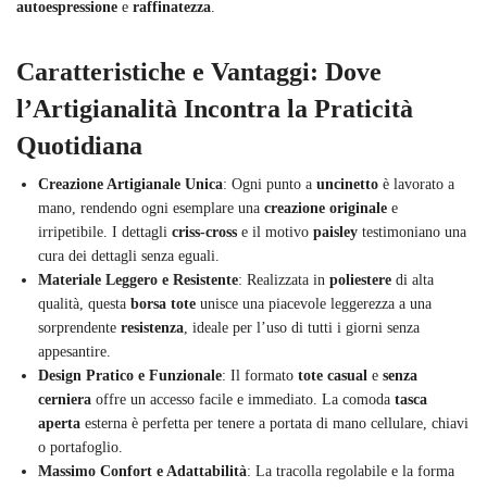
autoespressione
e
raffinatezza
.
Caratteristiche e Vantaggi: Dove
l’Artigianalità Incontra la Praticità
Quotidiana
Creazione Artigianale Unica
: Ogni punto a
uncinetto
è lavorato a
mano, rendendo ogni esemplare una
creazione originale
e
irripetibile. I dettagli
criss-cross
e il motivo
paisley
testimoniano una
cura dei dettagli senza eguali.
Materiale Leggero e Resistente
: Realizzata in
poliestere
di alta
qualità, questa
borsa tote
unisce una piacevole leggerezza a una
sorprendente
resistenza
, ideale per l’uso di tutti i giorni senza
appesantire.
Design Pratico e Funzionale
: Il formato
tote casual
e
senza
cerniera
offre un accesso facile e immediato. La comoda
tasca
aperta
esterna è perfetta per tenere a portata di mano cellulare, chiavi
o portafoglio.
Massimo Confort e Adattabilità
: La tracolla regolabile e la forma