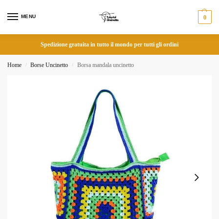
MENU
0
Spedizione gratuita in tutto il mondo per tutti gli ordini
Home
Borse Uncinetto
Borsa mandala uncinetto
/
/