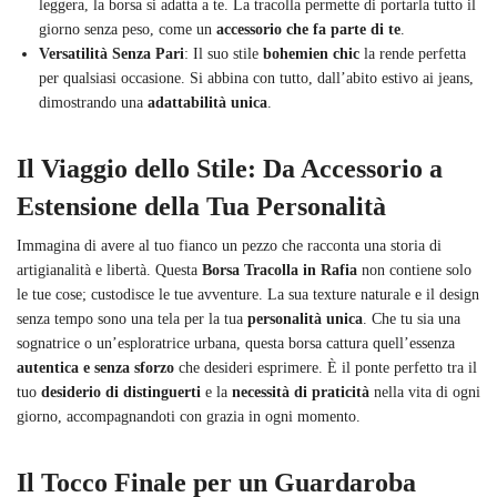
leggera, la borsa si adatta a te. La tracolla permette di portarla tutto il
giorno senza peso, come un
accessorio che fa parte di te
.
Versatilità Senza Pari
: Il suo stile
bohemien chic
la rende perfetta
per qualsiasi occasione. Si abbina con tutto, dall’abito estivo ai jeans,
dimostrando una
adattabilità unica
.
Il Viaggio dello Stile: Da Accessorio a
Estensione della Tua Personalità
Immagina di avere al tuo fianco un pezzo che racconta una storia di
artigianalità e libertà. Questa
Borsa Tracolla in Rafia
non contiene solo
le tue cose; custodisce le tue avventure. La sua texture naturale e il design
senza tempo sono una tela per la tua
personalità unica
. Che tu sia una
sognatrice o un’esploratrice urbana, questa borsa cattura quell’essenza
autentica e senza sforzo
che desideri esprimere. È il ponte perfetto tra il
tuo
desiderio di distinguerti
e la
necessità di praticità
nella vita di ogni
giorno, accompagnandoti con grazia in ogni momento.
Il Tocco Finale per un Guardaroba