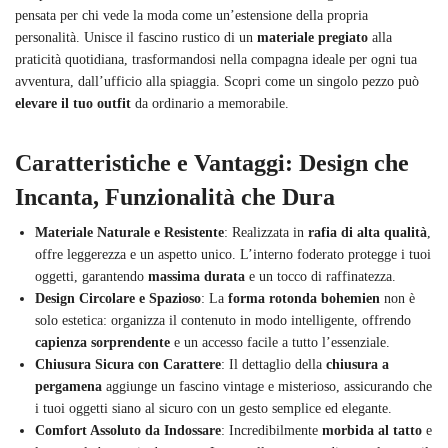
pensata per chi vede la moda come un’estensione della propria
personalità. Unisce il fascino rustico di un
materiale pregiato
alla
praticità quotidiana, trasformandosi nella compagna ideale per ogni tua
avventura, dall’ufficio alla spiaggia. Scopri come un singolo pezzo può
elevare il tuo outfit
da ordinario a memorabile.
Caratteristiche e Vantaggi: Design che
Incanta, Funzionalità che Dura
Materiale Naturale e Resistente
: Realizzata in
rafia di alta qualità
,
offre leggerezza e un aspetto unico. L’interno foderato protegge i tuoi
oggetti, garantendo
massima durata
e un tocco di raffinatezza.
Design Circolare e Spazioso
: La
forma rotonda bohemien
non è
solo estetica: organizza il contenuto in modo intelligente, offrendo
capienza sorprendente
e un accesso facile a tutto l’essenziale.
Chiusura Sicura con Carattere
: Il dettaglio della
chiusura a
pergamena
aggiunge un fascino vintage e misterioso, assicurando che
i tuoi oggetti siano al sicuro con un gesto semplice ed elegante.
Comfort Assoluto da Indossare
: Incredibilmente
morbida al tatto
e