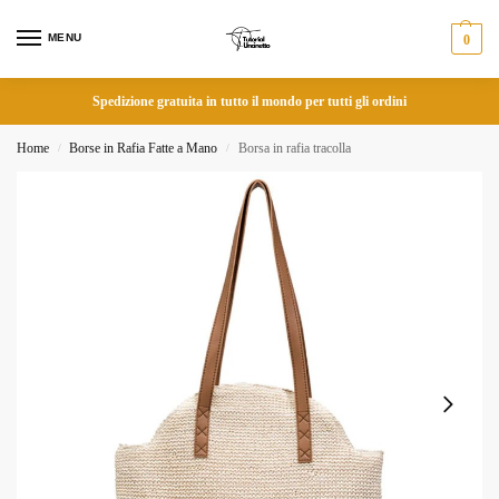
MENU
0
Spedizione gratuita in tutto il mondo per tutti gli ordini
Home
Borse in Rafia Fatte a Mano
Borsa in rafia tracolla
/
/