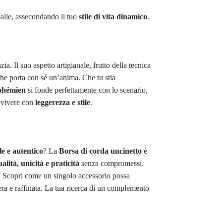
palle, assecondando il tuo
stile di vita dinamico
.
a. Il suo aspetto artigianale, frutto della tecnica
che porta con sé un’anima. Che tu stia
ohémien
si fonde perfettamente con lo scenario,
a vivere con
leggerezza e stile
.
le e autentico
? La
Borsa di corda uncinetto
è
alità, unicità e praticità
senza compromessi.
a. Scopri come un singolo accessorio possa
era e raffinata. La tua ricerca di un complemento