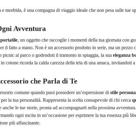
a e morbida, è una compagna di viaggio ideale che non pesa sulle tue s
 Ogni Avventura
 portatile
, un oggetto che raccoglie i momenti della tua giornata con grazi
 per il fatto a mano. Non è un accessorio prodotto in serie, ma un pezzo 
n picnic al parco o godendoti il tramonto in spiaggia, la sua
eleganza b
 in cotone ricorda la calda carezza della tela di una amaca, invitandoti 
cessorio che Parla di Te
cessorio comune quando puoi possedere un’espressione di
stile persona
a per la tua personalità. Rappresenta la scelta consapevole di chi cerca
qu
ene anche le tue storie, pronta ad accompagnarti nella prossima avventur
ormando ogni uscita in un’occasione per esprimere la tua essenza più lib
ione più affascinante.