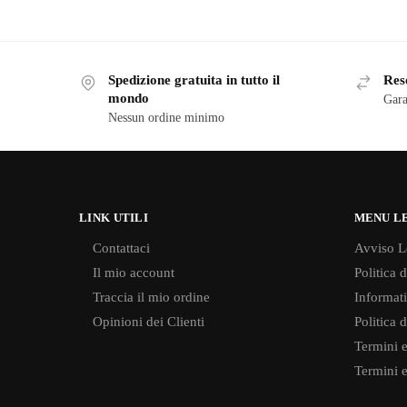
Spedizione gratuita in tutto il
Reso
mondo
Gara
Nessun ordine minimo
LINK UTILI
MENU L
Contattaci
Avviso L
Il mio account
Politica 
Traccia il mio ordine
Informati
Opinioni dei Clienti
Politica 
Termini e
Termini e