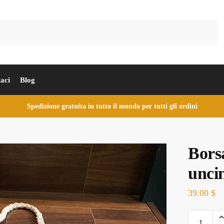
Cerca
aci
Blog
Spedizione gratuita in tutto il mondo per tutti gli ordini
Bors
unci
39.00
$