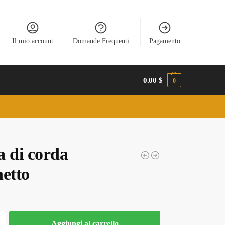
Il mio account
Domande Frequenti
Pagamento
0.00
$
0
a di corda
netto
Aggiungi al carrello