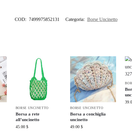
COD:
7499975852131
Categoria:
Borse Uncinetto
BOR
Bor
unc
39.
BORSE UNCINETTO
BORSE UNCINETTO
Borsa a rete
Borsa a conchiglia
all’uncinetto
uncinetto
45.00
$
49.00
$