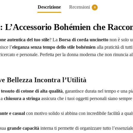
Descrizione
Recensioni
0
: L’Accessorio Bohémien che Raccon
ne autentica del tuo stile
? La
Borsa di corda uncinetto
non è solo u
isce l’
eleganza senza tempo dello stile bohémien
alla praticità di tut
icercato e personale. Perfetta per la donna moderna che non rinuncia al c
e Bellezza Incontra l’Utilità
n
tessuto di cotone di alta qualità
, garantisce durata nel tempo e una pi
a a
chiusura a stringa
assicura che i tuoi oggetti personali siano sempre 
ante e casual
con motivo solido si abbina con incredibile facilità a qual
 sua
grande capacità
interna ti permette di organizzare tutto l’essenziale,