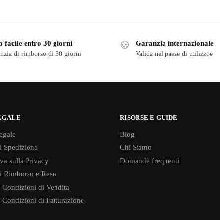
 facile entro 30 giorni
Garanzia internazionale
nzia di rimborso di 30 giorni
Valida nel paese di utilizzoe
EGALE
RISORSE E GUIDE
egale
Blog
di Spedizione
Chi Siamo
va sulla Privacy
Domande frequenti
di Rimborso e Reso
 Condizioni di Vendita
 Condizioni di Fatturazione